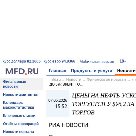
18+
Курс доллара
Курс евро
Мобильная версия
82.1665
94.8366
Главная
Продукты и услуги
Новости
mfd.ru
→
Новости
→
Финансовые новости
→
7 
Финансовые
ДО 5%: BRENT ТО...
новости
ЦЕНЫ НА НЕФТЬ УСК
Новости эмитентов
07.05.2026
ТОРГУЕТСЯ У $96,2 ЗА 
Календарь
15:52
макростатистики
ТОРГОВ
Ключевые ставки
РИА НОВОСТИ
Отчёты корпораций
Новости портала