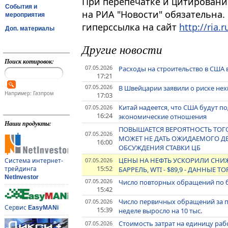
При перепечатке и цитировани
События и
на РИА "Новости" обязательна.
мероприятия
гиперссылка на сайт
http://ria.r
Доп. материалы
Другие новости
Поиск котировок:
07.05.2026
Расходы на строительство в США 
17:21
07.05.2026
В Швейцарии заявили о риске нехв
Например: Газпром
17:03
Китай надеется, что США будут 
07.05.2026
16:24
экономические отношения
Наши продукты:
ПОВЫШАЕТСЯ ВЕРОЯТНОСТЬ ТОГО,
07.05.2026
МОЖЕТ НЕ ДАТЬ ОЖИДАЕМОГО Д
16:00
ОБСУЖДЕНИЯ СТАВКИ ЦБ
ЦЕНЫ НА НЕФТЬ УСКОРИЛИ СНИЖЕН
07.05.2026
Система интернет-
15:52
трейдинга
БАРРЕЛЬ, WTI - $89,9 - ДАННЫЕ Т
NetInvestor
07.05.2026
Число повторных обращений по б
15:42
Число первичных обращений за 
07.05.2026
Сервис
EasyMANi
15:39
неделе выросло на 10 тыс.
Стоимость затрат на единицу рабо
07.05.2026