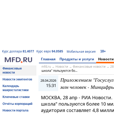
18+
Курс доллара
Курс евро
Мобильная версия
81.4077
94.0585
Главная
Продукты и услуги
Новости
mfd.ru
→
Новости
→
Финансовые новости
→
28
Финансовые
школа" пользуются бо...
новости
Приложением "Госуслуги
Новости эмитентов
28.04.2026
15:31
млн человек - Минцифр
Календарь
макростатистики
МОСКВА, 28 апр - РИА Новости.
Ключевые ставки
школа" пользуются более 10 ми
Отчёты корпораций
аудитория составляет 4,8 милл
Новости портала