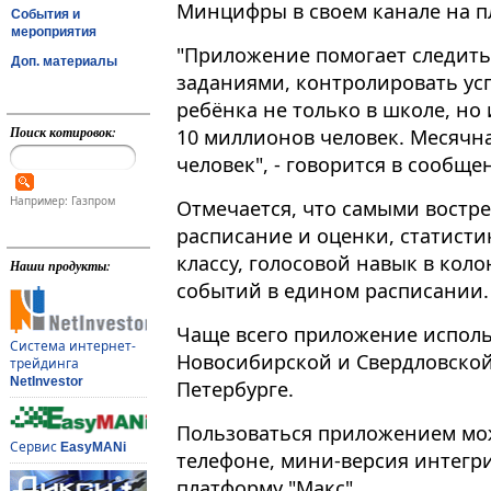
Минцифры в своем канале на п
События и
мероприятия
"Приложение помогает следит
Доп. материалы
заданиями, контролировать ус
ребёнка не только в школе, но и
Поиск котировок:
10 миллионов человек. Месячн
человек", - говорится в сообще
Например: Газпром
Отмечается, что самыми вост
расписание и оценки, статисти
классу, голосовой навык в коло
Наши продукты:
событий в едином расписании.
Чаще всего приложение исполь
Система интернет-
Новосибирской и Свердловской 
трейдинга
NetInvestor
Петербурге.
Пользоваться приложением можн
Сервис
EasyMANi
телефоне, мини-версия интегр
платформу "Макс".