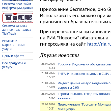
Система реал-тайм
информации
Приложение бесплатное, оно бы
Дикси+
Использовать его можно при ж
привычным образовательным и
Система запроса
данных теханализа
При перепечатке и цитировани
TickTrack
на РИА "Новости" обязательна.
Реклама и
гиперссылка на сайт
http://ria.r
маркетинговые
услуги
Другие новости
Цены и оферта
Все продукты и
28.04.2026
Россия и Индонезия обсудили сов
16:33
услуги
28.04.2026
FHFA: Индекс цен на дома в США 
16:12
Индекс цен на жилую недвижимост
28.04.2026
16:09
вырос на 0.9%
Европа, пытаясь сгладить топлив
28.04.2026
15:52
аналитик
Приложением "Госуслуги Моя школ
28.04.2026
15:31
Минцифры