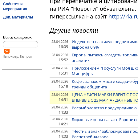
При перепечатке и цитировани
События и
на РИА "Новости" обязательна.
мероприятия
гиперссылка на сайт
http://ria.r
Доп. материалы
Другие новости
Поиск котировок:
Индекс цен на жилую недвижимост
28.04.2026
16:09
вырос на 0.9%
Европа, пытаясь сгладить топлив
28.04.2026
Например: Газпром
15:52
аналитик
Приложением "Госуслуги Моя школ
28.04.2026
15:31
Минцифры
Кофе с запахом мяса и сладкие бу
28.04.2026
15:19
тренды общепита
ЦЕНА НЕФТИ МАРКИ BRENT С ПОС
28.04.2026
14:51
ВПЕРВЫЕ С 23 МАРТА - ДАННЫЕ Т
28.04.2026
Росрыболовство предупредило о 
14:33
28.04.2026
Биржевые цены на газ в Европе с
14:21
"Честный знак" заблокировал пр
28.04.2026
14:03
Роспотребнадзора