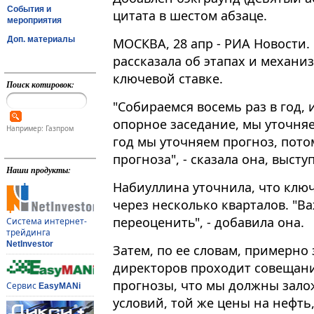
События и
цитата в шестом абзаце.
мероприятия
Доп. материалы
МОСКВА, 28 апр - РИА Новости.
рассказала об этапах и механ
ключевой ставке​​​.
Поиск котировок:
"Собираемся восемь раз в год, 
опорное заседание, мы уточняе
Например: Газпром
год мы уточняем прогноз, пото
прогноза", - сказала она, высту
Наши продукты:
Набиуллина уточнила, что клю
через несколько кварталов. "В
переоценить", - добавила она.
Система интернет-
трейдинга
NetInvestor
Затем, по ее словам, примерно 
директоров проходит совещани
прогнозы, что мы должны зало
Сервис
EasyMANi
условий, той же цены на нефть