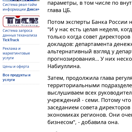
параметры, в том числе по вну
Система реал-тайм
глава ЦБ.
информации
Дикси+
Потом эксперты Банка России н
"И у нас есть целая неделя, ког
Система запроса
данных теханализа
только когда совет директоров 
TickTrack
докладов: департамента денежн
Реклама и
альтернативный взгляд у депа
маркетинговые
прогнозирования… У них неско
услуги
Набиуллина.
Цены и оферта
Все продукты и
Затем, продолжила глава регул
услуги
территориальными подразделе
выслушиваем всех руководите
учреждений - семи. Потому что
заседанием совета директоров 
экономиках регионов. Они оче
бизнесом", - добавила она.