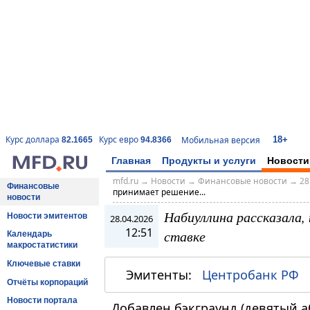
18+
Курс доллара
Курс евро
Мобильная версия
82.1665
94.8366
Главная
Продукты и услуги
Новости
mfd.ru
→
Новости
→
Финансовые новости
→
28
Финансовые
принимает решение...
новости
Набиуллина рассказала,
Новости эмитентов
28.04.2026
12:51
ставке
Календарь
макростатистики
Ключевые ставки
Эмитенты:
Центробанк РФ
Отчёты корпораций
Новости портала
Добавлен бэкграунд (девятый а