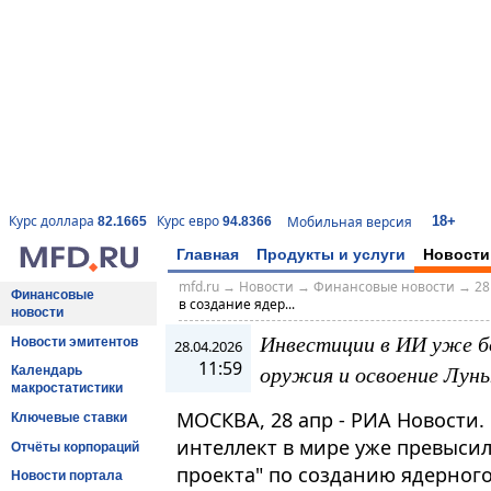
18+
Курс доллара
Курс евро
Мобильная версия
82.1665
94.8366
Главная
Продукты и услуги
Новости
mfd.ru
→
Новости
→
Финансовые новости
→
28
Финансовые
в создание ядер...
новости
Инвестиции в ИИ уже бо
Новости эмитентов
28.04.2026
11:59
оружия и освоение Лун
Календарь
макростатистики
МОСКВА, 28 апр - РИА Новости.
Ключевые ставки
интеллект в мире уже превыси
Отчёты корпораций
проекта" по созданию ядерног
Новости портала