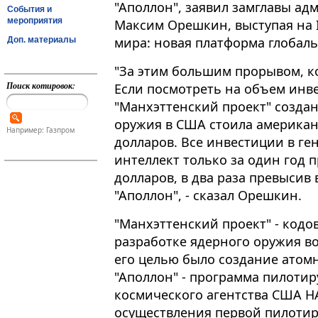
"Аполлон", заявил замглавы а
События и
мероприятия
Максим Орешкин, выступая на 
мира: новая платформа глобальн
Доп. материалы
"За этим большим прорывом, кон
Поиск котировок:
Если посмотреть на объем инве
"Манхэттенский проект" созда
оружия в США стоила американ
Например: Газпром
долларов. Все инвестиции в г
интеллект только за один год 
долларов, в два раза превысив
"Аполлон", - сказал Орешкин.
"Манхэттенский проект" - код
разработке ядерного оружия в
его целью было создание атомн
"Аполлон" - программа пилоти
космического агентства США НА
осуществления первой пилотир