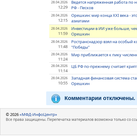
Ведется напряженная работа по 
28.04.2026
12:29
РФ - Песков
Орешкин: мир конца XXI века - 
28.04.2026
12:15
азиатами
Инвестиции в ИИ уже больше, чем
28.04.2026
11:59
Орешкин
Ространснадзор взял на особый 
28.04.2026
11:48
"Победы"
28.04.2026
Мир приближается к пику числен
11:24
28.04.2026
ЦБ РФ по-прежнему считает крип
11:14
Западная финансовая система ст
28.04.2026
10:55
Орешкин
Комментарии отключены.
© 2026
«МФД-ИнфоЦентр»
Все права защищены. Перепечатка материалов возможна только со ссы