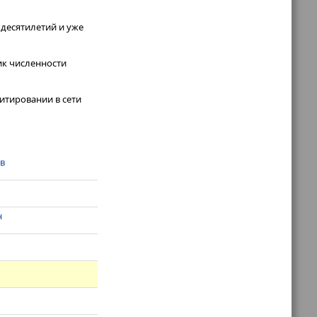
десятилетий и уже
ик численности
итировании в сети
ов
н