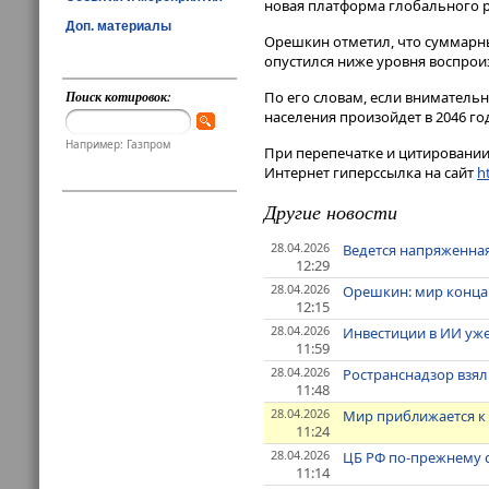
новая платформа глобального ро
Доп. материалы
Орешкин отметил, что суммарны
опустился ниже уровня воспрои
Поиск котировок:
По его словам, если вниматель
населения произойдет в 2046 год
Например: Газпром
При перепечатке и цитировании 
Интернет гиперссылка на сайт
ht
Другие новости
28.04.2026
Ведется напряженная
12:29
28.04.2026
Орешкин: мир конца 
12:15
28.04.2026
Инвестиции в ИИ уже
11:59
28.04.2026
Ространснадзор взял
11:48
28.04.2026
Мир приближается к 
11:24
28.04.2026
ЦБ РФ по-прежнему 
11:14