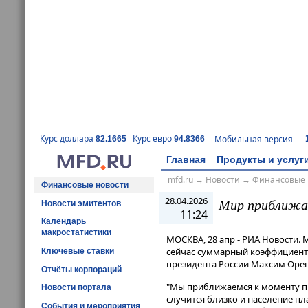
Курс доллара
Курс евро
Мобильная версия
82.1665
94.8366
Главная
Продукты и услуг
mfd.ru
→
Новости
→
Финансовые 
Финансовые новости
28.04.2026
Мир приближае
Новости эмитентов
11:24
Календарь
макростатистики
МОСКВА, 28 апр - РИА Новости. 
сейчас суммарный коэффициент 
Ключевые ставки
президента России Максим Оре
Отчёты корпораций
"Мы приближаемся к моменту пика
Новости портала
случится близко и население пл
События и мероприятия