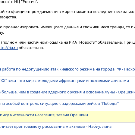
ста" в НЦ "Россия".
й коэффициент рождаемости в мире снижается последние несколько 
зводства.
но проанализировать имеющиеся данные и сложившиеся тренды, то п
у.
(полном или частичном) ссылка на РИА "Новости" обязательна. При ц
tp://ria.ru
обязательна.
 работа по недопущению атак киевского режима на города РФ - Песк
XXI века - это мир с молодыми африканцами и пожилыми азиатами
 больше, чем в создание ядерного оружия и освоение Луны - Орешки
 на особый контроль ситуацию с задержками рейсов "Победы"
пику численности населения, заявил Орешкин
считает криптовалюту рискованным активом - Набиуллина