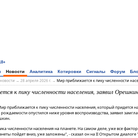
18+
и
Новости
Аналитика
Котировки
Сигналы
Форум
Бло
новости
→
28 апреля 2026 г.
→
Мир приближается к пику численности насел
тся к пику численности населения, заявил Орешки
Мир приближается к пику численности населения, который придется на
рождаемости опустился ниже уровня воспроизводства, заявил замгл
шкин.
 численности населения на планете​​​. На самом деле, уже все фактор
анеты пойдет вниз, уже заложены", - сказал он на II Открытом диалоге