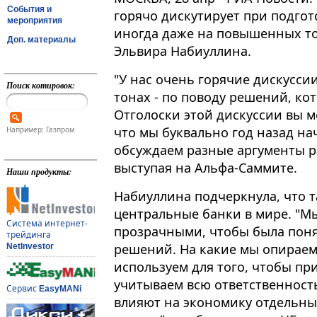
События и
горячо дискутирует при подгот
мероприятия
иногда даже на повышенных тон
Доп. материалы
Эльвира Набиуллина.
"У нас очень горячие дискусси
Поиск котировок:
тонах - по поводу решений, кот
Отголоски этой дискуссии вы м
что мы буквально год назад на
Например: Газпром
обсуждаем разные аргументы ра
выступая на Альфа-Саммите.
Наши продукты:
Набиуллина подчеркнула, что 
центральные банки в мире. "Мы
Система интернет-
прозрачными, чтобы была поня
трейдинга
решений. На какие мы опираем
NetInvestor
используем для того, чтобы п
учитываем всю ответственност
Сервис
EasyMANi
влияют на экономику отдельны