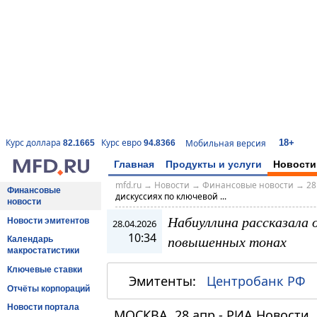
18+
Курс доллара
Курс евро
Мобильная версия
82.1665
94.8366
Главная
Продукты и услуги
Новости
mfd.ru
→
Новости
→
Финансовые новости
→
28
Финансовые
дискуссиях по ключевой ...
новости
Набиуллина рассказала о
Новости эмитентов
28.04.2026
10:34
повышенных тонах
Календарь
макростатистики
Ключевые ставки
Эмитенты:
Центробанк РФ
Отчёты корпораций
Новости портала
МОСКВА, 28 апр - РИА Новости.