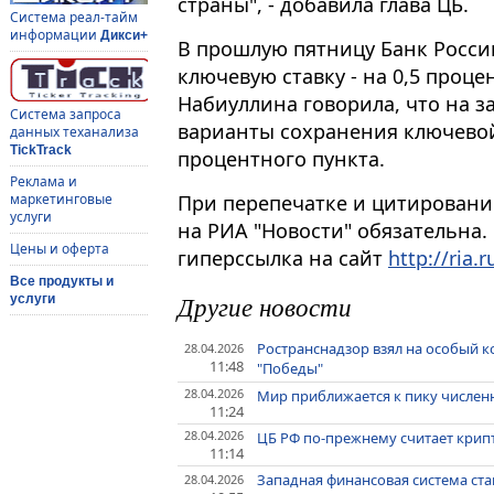
страны", - добавила глава ЦБ.
Система реал-тайм
информации
Дикси+
В прошлую пятницу Банк Росси
ключевую ставку - на 0,5 проце
Набиуллина говорила, что на 
Система запроса
варианты сохранения ключевой
данных теханализа
TickTrack
процентного пункта.
Реклама и
При перепечатке и цитировани
маркетинговые
услуги
на РИА "Новости" обязательна.
Цены и оферта
гиперссылка на сайт
http://ria.r
Все продукты и
Другие новости
услуги
Ространснадзор взял на особый 
28.04.2026
11:48
"Победы"
28.04.2026
Мир приближается к пику числен
11:24
28.04.2026
ЦБ РФ по-прежнему считает крип
11:14
Западная финансовая система ст
28.04.2026