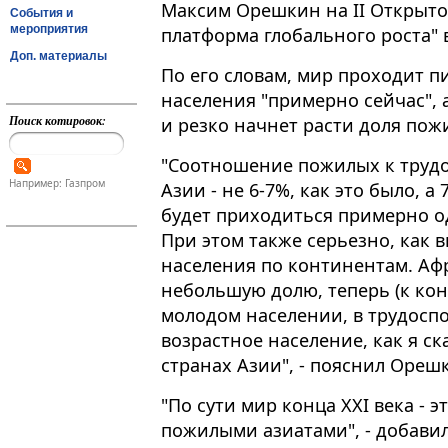
Максим Орешкин на II Открыто
События и
мероприятия
платформа глобального роста" в
Доп. материалы
По его словам, мир проходит п
населения "примерно сейчас", 
Поиск котировок:
и резко начнет расти доля пожил
"Соотношение пожилых к трудо
Например: Газпром
Азии - не 6-7%, как это было, а
будет приходиться примерно о
При этом также серьезно, как в
населения по континентам. Афр
небольшую долю, теперь (к конц
молодом населении, в трудоспо
возрастное население, как я ск
странах Азии", - пояснил Ореш
"По сути мир конца XXI века -
пожилыми азиатами", - добавил