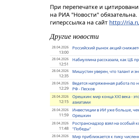
При перепечатке и цитировани
на РИА "Новости" обязательна.
гиперссылка на сайт
http://ria.r
Другие новости
28.04.2026
Российский рынок акций снижает
13:00
28.04.2026
Набиуллина рассказала, как ЦБ п
12:51
28.04.2026
Мишустин уверен, что талант и э
12:35
Ведется напряженная работа по 
28.04.2026
12:29
РФ - Песков
Орешкин: мир конца XXI века - 
28.04.2026
12:15
азиатами
Инвестиции в ИИ уже больше, чем
28.04.2026
11:59
Орешкин
Ространснадзор взял на особый 
28.04.2026
11:48
"Победы"
28.04.2026
Мир приближается к пику числен