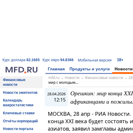
18+
Курс доллара
Курс евро
Мобильная версия
82.1665
94.8366
Главная
Продукты и услуги
Новости
mfd.ru
→
Новости
→
Финансовые новости
→
28
Финансовые
мир с молодым...
новости
Орешкин: мир конца XXI
Новости эмитентов
28.04.2026
12:15
африканцами и пожилы
Календарь
макростатистики
МОСКВА, 28 апр - РИА Новости.
Ключевые ставки
конца XXI века будет состоять
Отчёты корпораций
азиатов, заявил замглавы адм
Новости портала