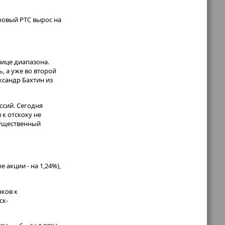
ровый РТС вырос на
нице диапазона.
, а уже во второй
ксандр Бахтин из
ссий. Сегодня
к отскоку не
 существенный
 акции - на 1,24%),
нков к
ск-