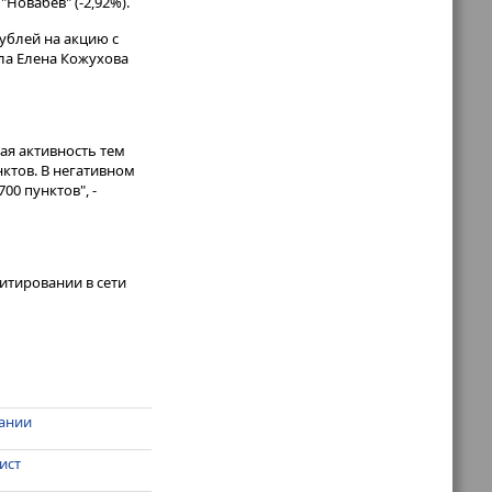
"Новабев" (-2,92%).
ублей на акцию с
ла Елена Кожухова
ая активность тем
ктов. В негативном
0 пунктов", -
итировании в сети
мании
ист