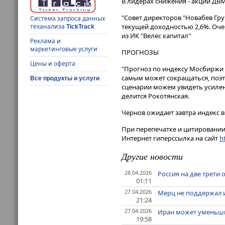
В лидерах снижения - акции ДВМП (
"Совет директоров "Новабев Гру
Система запроса данных
текущей доходностью 2,6%. Оче
теханализа
TickTrack
из ИК "Велес капитал"
Реклама и
маркетинговые услуги
ПРОГНОЗЫ
Цены и оферта
"Прогноз по индексу Мосбиржи н
самым может сокращаться, поэт
Все продукты и услуги
сценарии можем увидеть усилен
делится Рокотянская.
Чернов ожидает завтра индекс в
При перепечатке и цитировании 
Интернет гиперссылка на сайт
ht
Другие новости
28.04.2026
Россия на две трети
01:11
27.04.2026
Мерц не поддержал 
21:24
27.04.2026
Иран может уменьшит
19:58