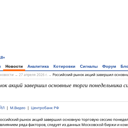
18+
и
Новости
Аналитика
Котировки
Сигналы
Форум
Бло
новости
→
27 апреля 2026 г.
→
Российский рынок акций завершил основные
нок акций завершил основные торги понедельника 
ЙЛ
|
М.Видео
|
Центробанк РФ
 Российский рынок акций завершил основную торговую сессию понеде
влиянием ряда факторов, следует из данных Московской биржи и ко