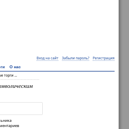
Вход на сайт
Забыли пароль?
Регистрация
ги
О нас
 торги ...
символическим
льника
мментариев