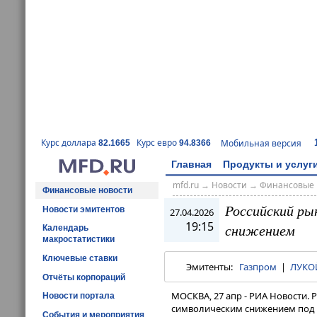
Курс доллара
Курс евро
Мобильная версия
82.1665
94.8366
Главная
Продукты и услуг
mfd.ru
→
Новости
→
Финансовые 
Финансовые новости
Российский ры
Новости эмитентов
27.04.2026
19:15
снижением
Календарь
макростатистики
Ключевые ставки
Эмитенты:
Газпром
|
ЛУКО
Отчёты корпораций
МОСКВА, 27 апр - РИА Новости.
Новости портала
символическим снижением под 
События и мероприятия