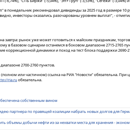
-6,74%), "СПБ Биржи" (-5,04%), "ЭН+ Груп" (-3,53%), "Сегежи" (-3,04%) и 
п" в понедельник рекомендовал дивиденды за 2025 год в размере 10 р
видно, инвесторы оказались разочарованы уровнем выплат", - отмети
а завтра: рынок уже может готовиться к майским праздникам, торгов
ому в базовом сценарии останемся в боковом диапазоне 2715-2765 пун
ие коррекционной динамики и поход на тест блока поддержки 2690-270
 диапазоне 2700-2760 пунктов.
(полном или частичном) ссылка на РИА "Новости" обязательна. При ц
tp://ria.ru
обязательна.
 обеспечена собственным вином
идею партнера по правящей коалиции набрать новых долгов для Гер
ь объемы добычи нефти из-за нехватки места для хранения - эконом