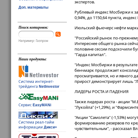
экспертов.
Доп. материалы
Рублевый индекс Мосбиржи к зак
0,94%, до 1150,64 пункта, индекс 
Поиск котировок:
Июльский фьючерс нефти марки B
"Российский рынок по-прежнему 
Например: Газпром
Интереснее общего рынка сейчас
половине сессии подскочили бум
"Гарда капитал".
Наши продукты:
"Индекс Мосбиржи в результате
бенчмарк продолжает консолиди
просматривается, но и явного д
прирост демонстрирует лишь "Лу
Система интернет-
трейдинга
NetInvestor
ЛИДЕРЫ РОСТА И ПАДЕНИЯ
Также лидерах роста - акции "М.
Сервис
EasyMANi
"Лукойла" (+1,29%), и "Фармсинте
"Акции "Cамолета" (-1,53%) могу
Система реал-тайм
формированию резервов по кред
информации
Дикси+
чувствительным", - рассказал Вл