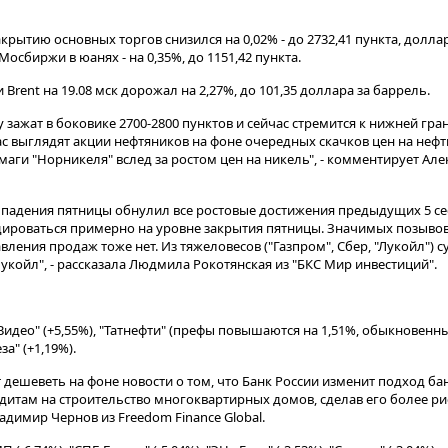
рытию основных торгов снизился на 0,02% - до 2732,41 пункта, долла
Мосбиржи в юанях - на 0,35%, до 1151,42 пункта​​​.
rent на 19.08 мск дорожал на 2,27%, до 101,35 доллара за баррель.
зажат в боковике 2700-2800 пунктов и сейчас стремится к нижней гра
 выглядят акции нефтяников на фоне очередных скачков цен на нефть
аги "Норникеля" вслед за ростом цен на никель", - комментирует Але
 падения пятницы обнулил все ростовые достижения предыдущих 5 се
роваться примерно на уровне закрытия пятницы. Значимых позывов 
авления продаж тоже нет. Из тяжеловесов ("Газпром", Сбер, "Лукойл")
койл", - рассказала Людмила Рокотянская из "БКС Мир инвестиций".
Видео" (+5,55%), "Татнефти" (префы повышаются на 1,51%, обыкновенные
за" (+1,19%).
т дешеветь на фоне новости о том, что Банк России изменит подход ба
итам на строительство многоквартирных домов, сделав его более ри
адимир Чернов из Freedom Finance Global.