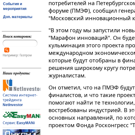
потребителей на Петербургск
События и
мероприятия
форуме (ПМЭФ), сообщил гене
"Московский инновационный кл
Доп. материалы
"В этом году мы запустили нов
Поиск котировок:
"Марафон инноваций"​​​. Он буд
кульминация этого проекта пр
международном экономическом 
Например: Газпром
которые будут отобраны в фина
решения широкому кругу потреб
Наши продукты:
журналистам.
Он отметил, что на ПМЭФ буду
финалистов, и что такие прое
Система интернет-
трейдинга
помогают найти те технологии
NetInvestor
востребованы индустрией. В э
основных направлений, по кот
Сервис
EasyMANi
проектом Фонда Росконгресс "