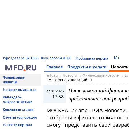
18+
Курс доллара
Курс евро
Мобильная версия
82.1665
94.8366
Главная
Продукты и услуги
Новости
mfd.ru
→
Новости
→
Финансовые новости
→
27
Финансовые
"Марафона инноваций" п...
новости
Пять компаний-финалис
Новости эмитентов
27.04.2026
17:58
представят свои разра
Календарь
макростатистики
МОСКВА, 27 апр - РИА Новости.
Ключевые ставки
отобраны в финал столичного 
Отчёты корпораций
смогут представить свои разра
Новости портала