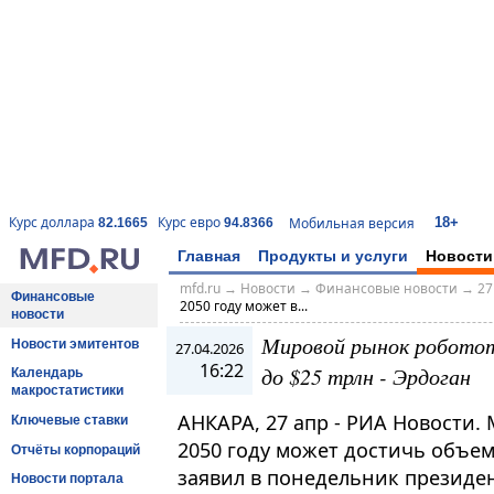
18+
Курс доллара
Курс евро
Мобильная версия
82.1665
94.8366
Главная
Продукты и услуги
Новости
mfd.ru
→
Новости
→
Финансовые новости
→
27
Финансовые
2050 году может в...
новости
Мировой рынок роботот
Новости эмитентов
27.04.2026
16:22
до $25 трлн - Эрдоган
Календарь
макростатистики
АНКАРА, 27 апр - РИА Новости
Ключевые ставки
2050 году может достичь объем
Отчёты корпораций
заявил в понедельник президе
Новости портала