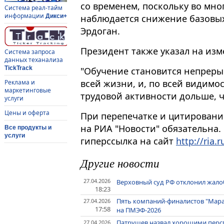
со временем, поскольку во мно
Система реал-тайм
информации
наблюдается снижение базовых
Дикси+
Эрдоган.
Президент также указал на изм
Система запроса
данных теханализа
TickTrack
"Обучение становится непрер
всей жизни, и, по всей видимос
Реклама и
маркетинговые
трудовой активности дольше, ч
услуги
Цены и оферта
При перепечатке и цитировани
на РИА "Новости" обязательна.
Все продукты и
услуги
гиперссылка на сайт
http://ria.r
Другие новости
27.04.2026
Верховный суд РФ отклонил жалоб
18:23
Пять компаний-финалистов "Мара
27.04.2026
17:58
на ПМЭФ-2026
Патрушев назвал хорошими персп
27.04.2026