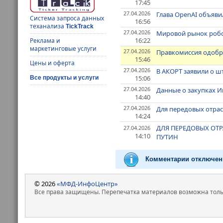
17:45
27.04.2026
Глава OpenAI объявил
Система запроса данных
16:56
теханализа
TickTrack
27.04.2026
Мировой рынок робот
16:22
Реклама и
маркетинговые услуги
27.04.2026
Правкомиссия одобр
15:46
Цены и оферта
27.04.2026
В АКОРТ заявили о ш
15:06
Все продукты и услуги
27.04.2026
Данные о закупках И
14:40
27.04.2026
Для передовых отрас
14:24
ДЛЯ ПЕРЕДОВЫХ ОТ
27.04.2026
14:10
ПУТИН
Комментарии отключен
© 2026
«МФД-ИнфоЦентр»
Все права защищены. Перепечатка материалов возможна только