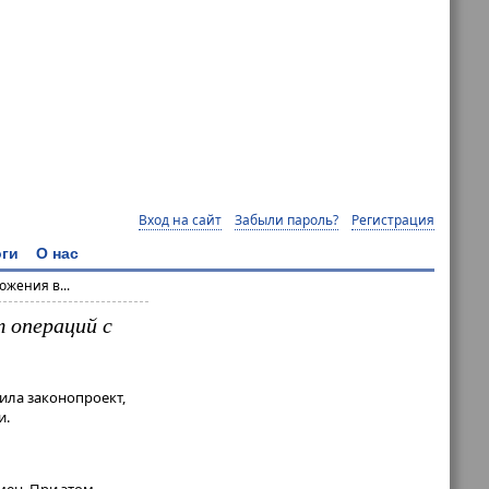
Вход на сайт
Забыли пароль?
Регистрация
ги
О нас
жения в...
 операций с
ила законопроект,
и.