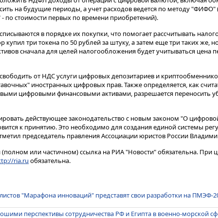
обложить НДФЛ доходы от операций с цифровой валютой, включая об
ить на будущие периоды, а учет расходов ведется по методу "ФИФО" (Fir
 - по стоимости первых по времени приобретений).
списываются в порядке их покупки, что помогает рассчитывать налого
 купил три токена по 50 рублей за штуку, а затем еще три таких же, н
 активов сначала для целей налогообложения будет учитываться цена 
освободить от НДС услуги цифровых депозитариев и криптообменников
авочных" иностранных цифровых прав. Также определяется, как счита
овыми цифровыми финансовыми активами, разрешается переносить уб
ировать действующее законодательство с новым законом "О цифрово
овится к принятию. Это необходимо для создания единой системы ре
 отметил председатель правления Ассоциации юристов России Владими
(полном или частичном) ссылка на РИА "Новости" обязательна. При ц
tp://ria.ru
обязательна.
листов "Марафона инноваций" представят свои разработки на ПМЭФ-2
ошими перспективы сотрудничества РФ и Египта в военно-морской с