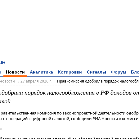
18+
и
Новости
Аналитика
Котировки
Сигналы
Форум
Бло
новости
→
27 апреля 2026 г.
→
Правкомиссия одобрила порядок налогообло
одобрила порядок налогообложения в РФ доходов от
ютой
 Правительственная комиссия по законопроектной деятельности одобр
 от операций с цифровой валютой, сообщили РИА Новости в комисси
​.