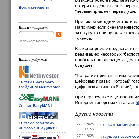
В законопроекте предлагается 
потери от сделок нельзя перенос
Доп. материалы
"первый пришёл - первый ушёл"
При таком методе учета активы 
Например, если сначала инвестор
Поиск котировок:
за штуку, то при продаже трех
токенов.
Например: Газпром
В законопроекте предлагается 
реализацию некоторых "беспост
прибыль при операциях с долг
Наши продукты:
будущее.
"Поправки призваны синхрониз
цифровых правах", который гот
Система интернет-
цифровых активов в России", –
трейдинга
NetInvestor
При перепечатке и цитировании 
Интернет гиперссылка на сайт
ht
Сервис
EasyMANi
Другие новости
Система реал-тайм
27.04.2026
Пять компаний-фина
информации
17:58
Дикси+
27.04.2026
Патрушев назвал хор