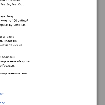
мен. При этом
st In, First Out,
вую базу.
о уже по 100 рублей
первых купленных
, а также
ть налог на
ытки от них на
й валюте и
гулирования оборота
р Груздев.
итировании в сети
026
фере