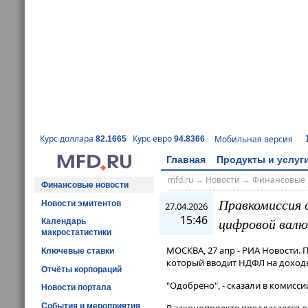
Курс доллара
Курс евро
Мобильная версия
82.1665
94.8366
Главная
Продукты и услуг
mfd.ru
→
Новости
→
Финансовые 
Финансовые новости
Правкомиссия 
Новости эмитентов
27.04.2026
15:46
цифровой вал
Календарь
макростатистики
МОСКВА, 27 апр - РИА Новости.
Ключевые ставки
который вводит НДФЛ на доходы
Отчёты корпораций
"Одобрено", - сказали в комиссии​​
Новости портала
События и мероприятия