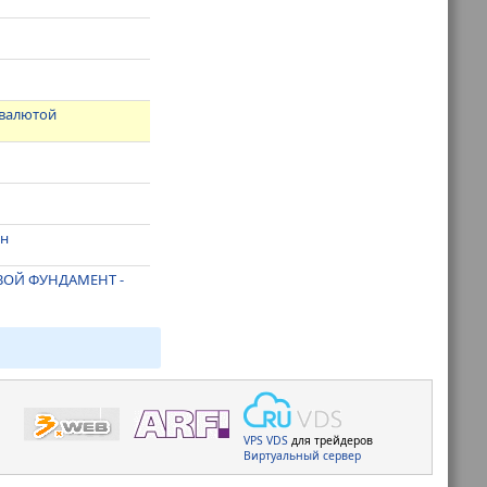
 валютой
ин
ВОЙ ФУНДАМЕНТ -
VPS
VDS
для трейдеров
Виртуальный сервер