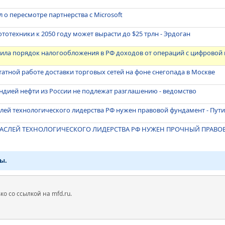
 о пересмотре партнерства с Microsoft
отехники к 2050 году может вырасти до $25 трлн - Эрдоган
ила порядок налогообложения в РФ доходов от операций с цифровой
татной работе доставки торговых сетей на фоне снегопада в Москве
ндией нефти из России не подлежат разглашению - ведомство
лей технологического лидерства РФ нужен правовой фундамент - Пут
РАСЛЕЙ ТЕХНОЛОГИЧЕСКОГО ЛИДЕРСТВА РФ НУЖЕН ПРОЧНЫЙ ПРАВО
ы.
 со ссылкой на mfd.ru.