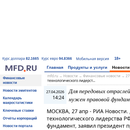
18+
Курс доллара
Курс евро
Мобильная версия
82.1665
94.8366
Главная
Продукты и услуги
Новости
mfd.ru
→
Новости
→
Финансовые новости
→
27
Финансовые
технологического лидерст...
новости
Для передовых отраслей
Новости эмитентов
27.04.2026
14:24
нужен правовой фундам
Календарь
макростатистики
МОСКВА, 27 апр - РИА Новости.
Ключевые ставки
технологического лидерства Р
Отчёты корпораций
фундамент, заявил президент 
Новости портала