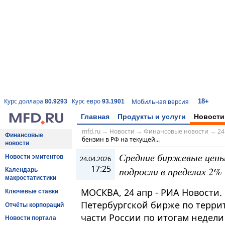
18+
Курс доллара
Курс евро
Мобильная версия
80.9293
93.1901
Главная
Продукты и услуги
Новости
mfd.ru
→
Новости
→
Финансовые новости
→
24
Финансовые
бензин в РФ на текущей...
новости
Средние биржевые цены 
Новости эмитентов
24.04.2026
17:25
подросли в пределах 2%
Календарь
макростатистики
МОСКВА, 24 апр - РИА Новости.
Ключевые ставки
Петербургской бирже по терри
Отчёты корпораций
части России по итогам недели 
Новости портала