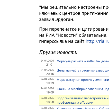
"Мы решительно настроены пре
ключевых центров притяжения
заявил Эрдоган.
При перепечатке и цитировани
на РИА "Новости" обязательна.
гиперссылка на сайт
http://ria.r
Другие новости
24.04.2026
Формула расчета windfall tax до
21:01
24.04.2026
Цены на нефть готовятся заверш
20:16
24.04.2026
Мерц выступил против увеличени
19:29
24.04.2026
Юань на Мосбирже завершил неде
19:09
Эрдоган заявил о перестройке м
24.04.2026
18:58
преференциях в Турции
24.04.2026
Компания комика Нурлана Сабуро