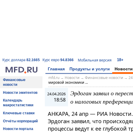
18+
Курс доллара
Курс евро
Мобильная версия
82.1665
94.8366
Главная
Продукты и услуги
Новости
mfd.ru
→
Новости
→
Финансовые новости
→
24
Финансовые
мировой экономики ...
новости
Эрдоган заявил о перес
Новости эмитентов
24.04.2026
18:58
о налоговых преференци
Календарь
макростатистики
АНКАРА, 24 апр — РИА Новости
Ключевые ставки
Эрдоган заявил, что происход
Отчёты корпораций
процессы ведут к ее глубокой 
Новости портала