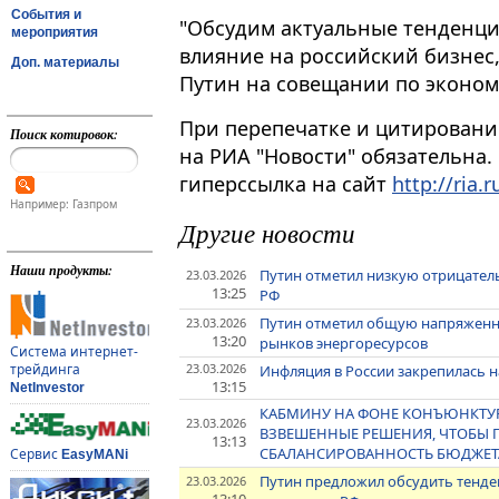
События и
"Обсудим актуальные тенденци
мероприятия
влияние на российский бизнес,
Доп. материалы
Путин на совещании по экономи
При перепечатке и цитировани
Поиск котировок:
на РИА "Новости" обязательна.
гиперссылка на сайт
http://ria.r
Например: Газпром
Другие новости
Наши продукты:
Путин отметил низкую отрицател
23.03.2026
13:25
РФ
Путин отметил общую напряженно
23.03.2026
13:20
рынков энергоресурсов
Система интернет-
23.03.2026
трейдинга
Инфляция в России закрепилась н
13:15
NetInvestor
КАБМИНУ НА ФОНЕ КОНЪЮНКТУ
23.03.2026
ВЗВЕШЕННЫЕ РЕШЕНИЯ, ЧТОБЫ 
13:13
СБАЛАНСИРОВАННОСТЬ БЮДЖЕТА
Сервис
EasyMANi
Путин предложил обсудить тенде
23.03.2026