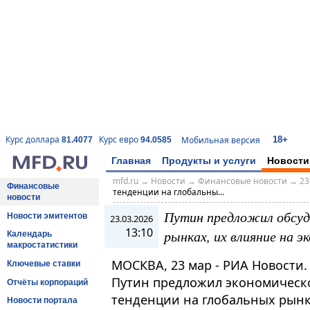
18+
Курс доллара
Курс евро
Мобильная версия
81.4077
94.0585
Главная
Продукты и услуги
Новости
mfd.ru
→
Новости
→
Финансовые новости
→
23
Финансовые
тенденции на глобальны...
новости
Путин предложил обсуд
Новости эмитентов
23.03.2026
13:10
рынках, их влияние на э
Календарь
макростатистики
МОСКВА, 23 мар - РИА Новости
Ключевые ставки
Путин предложил экономическо
Отчёты корпораций
тенденции на глобальных рынк
Новости портала