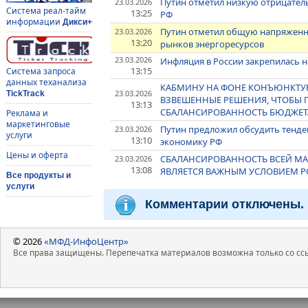
Путин отметил низкую отрицател
23.03.2026
Система реал-тайм
13:25
РФ
информации
Дикси+
Путин отметил общую напряженно
23.03.2026
13:20
рынков энергоресурсов
23.03.2026
Инфляция в России закрепилась н
13:15
Система запроса
данных теханализа
КАБМИНУ НА ФОНЕ КОНЪЮНКТУ
23.03.2026
TickTrack
ВЗВЕШЕННЫЕ РЕШЕНИЯ, ЧТОБЫ 
13:13
СБАЛАНСИРОВАННОСТЬ БЮДЖЕТА
Реклама и
маркетинговые
Путин предложил обсудить тенде
23.03.2026
услуги
13:10
экономику РФ
Цены и оферта
СБАЛАНСИРОВАННОСТЬ ВСЕЙ М
23.03.2026
13:08
ЯВЛЯЕТСЯ ВАЖНЫМ УСЛОВИЕМ Р
Все продукты и
услуги
Комментарии отключены.
© 2026
«МФД-ИнфоЦентр»
Все права защищены. Перепечатка материалов возможна только со ссы