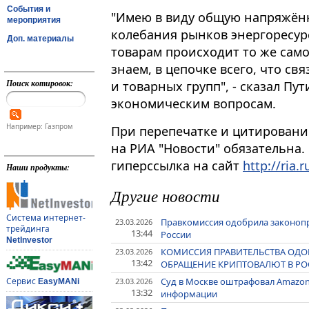
События и
"Имею в виду общую напряжённ
мероприятия
колебания рынков энергоресурс
Доп. материалы
товарам происходит то же само
знаем, в цепочке всего, что св
Поиск котировок:
и товарных групп", - сказал Пу
экономическим вопросам​​​.
Например: Газпром
При перепечатке и цитировани
на РИА "Новости" обязательна.
гиперссылка на сайт
http://ria.r
Наши продукты:
Другие новости
Система интернет-
Правкомиссия одобрила законоп
23.03.2026
трейдинга
13:44
России
NetInvestor
КОМИССИЯ ПРАВИТЕЛЬСТВА ОДО
23.03.2026
13:42
ОБРАЩЕНИЕ КРИПТОВАЛЮТ В РО
Суд в Москве оштрафовал Amazon
Сервис
23.03.2026
EasyMANi
13:32
информации