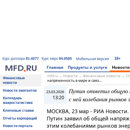
18+
Курс доллара
Курс евро
Мобильная версия
81.4077
94.0585
Главная
Продукты и услуги
Новости
mfd.ru
→
Новости
→
Финансовые новости
→
23
Финансовые
напряженность в мире и связ...
новости
Путин отметил общую н
Новости эмитентов
23.03.2026
13:20
с ней колебания рынков 
Календарь
макростатистики
МОСКВА, 23 мар - РИА Новости
Ключевые ставки
Путин заявил об общей напряж
Отчёты корпораций
этим колебаниями рынков энер
Новости портала