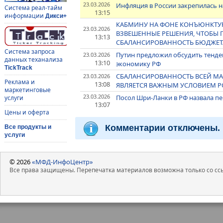
23.03.2026
Инфляция в России закрепилась н
Система реал-тайм
13:15
информации
Дикси+
КАБМИНУ НА ФОНЕ КОНЪЮНКТУ
23.03.2026
ВЗВЕШЕННЫЕ РЕШЕНИЯ, ЧТОБЫ 
13:13
СБАЛАНСИРОВАННОСТЬ БЮДЖЕТА
Система запроса
Путин предложил обсудить тенде
23.03.2026
данных теханализа
13:10
экономику РФ
TickTrack
СБАЛАНСИРОВАННОСТЬ ВСЕЙ М
23.03.2026
Реклама и
13:08
ЯВЛЯЕТСЯ ВАЖНЫМ УСЛОВИЕМ Р
маркетинговые
23.03.2026
Посол Шри-Ланки в РФ назвала пе
услуги
13:07
Цены и оферта
Комментарии отключены.
Все продукты и
услуги
© 2026
«МФД-ИнфоЦентр»
Все права защищены. Перепечатка материалов возможна только со ссы