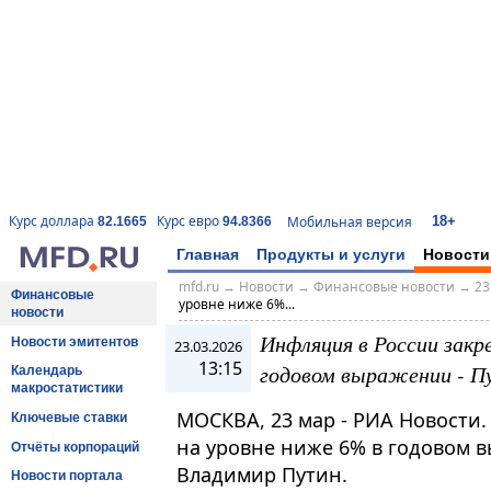
18+
Курс доллара
Курс евро
Мобильная версия
82.1665
94.8366
Главная
Продукты и услуги
Новости
mfd.ru
→
Новости
→
Финансовые новости
→
23
Финансовые
уровне ниже 6%...
новости
Инфляция в России закр
Новости эмитентов
23.03.2026
13:15
годовом выражении - П
Календарь
макростатистики
МОСКВА, 23 мар - РИА Новости.
Ключевые ставки
на уровне ниже 6% в годовом 
Отчёты корпораций
Владимир Путин.
Новости портала