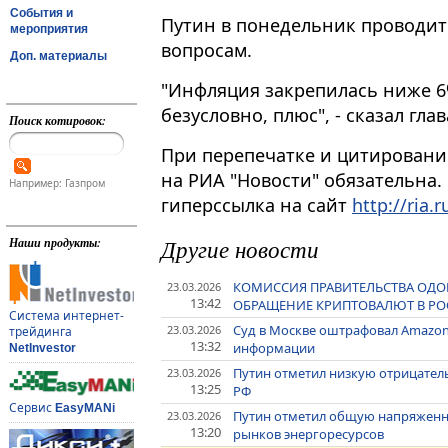
События и
Путин в понедельник проводи
мероприятия
вопросам​​​.
Доп. материалы
"Инфляция закрепилась ниже 6
безусловно, плюс", - сказал гла
Поиск котировок:
При перепечатке и цитировани
на РИА "Новости" обязательна.
Например: Газпром
гиперссылка на сайт
http://ria.r
Другие новости
Наши продукты:
КОМИССИЯ ПРАВИТЕЛЬСТВА ОДО
23.03.2026
13:42
ОБРАЩЕНИЕ КРИПТОВАЛЮТ В РО
Система интернет-
Суд в Москве оштрафовал Amazon
23.03.2026
трейдинга
13:32
информации
NetInvestor
Путин отметил низкую отрицател
23.03.2026
13:25
РФ
Сервис
EasyMANi
Путин отметил общую напряженно
23.03.2026
13:20
рынков энергоресурсов