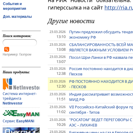
на РИА "Новости" обязательна.
События и
гиперссылка на сайт
http://ria.r
мероприятия
Доп. материалы
Другие новости
Путин предложил обсудить тенде
23.03.2026
Поиск котировок:
13:10
экономику РФ
СБАЛАНСИРОВАННОСТЬ ВСЕЙ М
23.03.2026
13:08
ЯВЛЯЕТСЯ ВАЖНЫМ УСЛОВИЕМ Р
Например: Газпром
23.03.2026
Посол Шри-Ланки в РФ назвала пе
13:07
Россия постоянно находится в диа
23.03.2026
Наши продукты:
12:38
Песков
РФ ПОСТОЯННО НАХОДИТСЯ В ДИА
23.03.2026
12:30
- ПЕСКОВ
Система интернет-
Индия рассматривает возможность
23.03.2026
трейдинга
11:51
МИД РФ
NetInvestor
VII Российско-Китайский форум п
23.03.2026
11:02
сентября - Титов
"РОСАТОМ" ВЕДЕТ ПЕРЕГОВОРЫ 
23.03.2026
Сервис
EasyMANi
10:26
АЭС – ЛИХАЧЕВ
23.03.2026
Биржевые цены на газ в Европе о