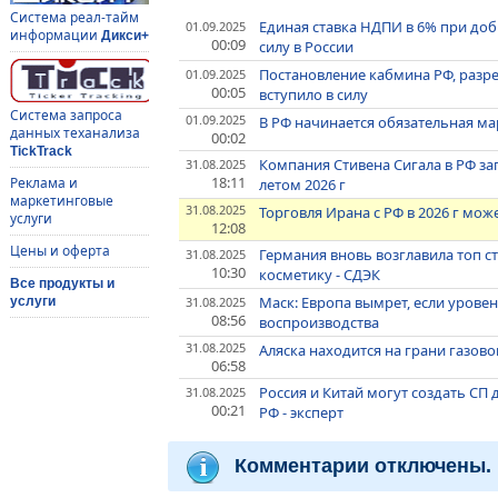
Система реал-тайм
Единая ставка НДПИ в 6% при доб
01.09.2025
информации
Дикси+
00:09
силу в России
Постановление кабмина РФ, разр
01.09.2025
00:05
вступило в силу
Система запроса
01.09.2025
В РФ начинается обязательная м
данных теханализа
00:02
TickTrack
Компания Стивена Сигала в РФ за
31.08.2025
18:11
Реклама и
летом 2026 г
маркетинговые
31.08.2025
Торговля Ирана с РФ в 2026 г мож
услуги
12:08
Цены и оферта
Германия вновь возглавила топ с
31.08.2025
10:30
косметику - СДЭК
Все продукты и
Маск: Европа вымрет, если урове
31.08.2025
услуги
08:56
воспроизводства
31.08.2025
Аляска находится на грани газово
06:58
Россия и Китай могут создать С
31.08.2025
00:21
РФ - эксперт
Комментарии отключены.