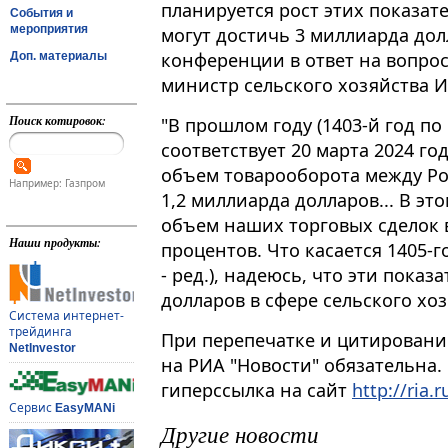
планируется рост этих показат
События и
мероприятия
могут достичь 3 миллиарда долл
конференции в ответ на вопро
Доп. материалы
министр сельского хозяйства И
Поиск котировок:
"В прошлом году (1403-й год п
соответствует 20 марта 2024 года -
объем товарооборота между Ро
Например: Газпром
1,2 миллиарда долларов... В эт
объем наших торговых сделок в
Наши продукты:
процентов. Что касается 1405-г
- ред.), надеюсь, что эти пока
долларов в сфере сельского хоз
Система интернет-
трейдинга
При перепечатке и цитировани
NetInvestor
на РИА "Новости" обязательна.
гиперссылка на сайт
http://ria.r
Сервис
EasyMANi
Другие новости