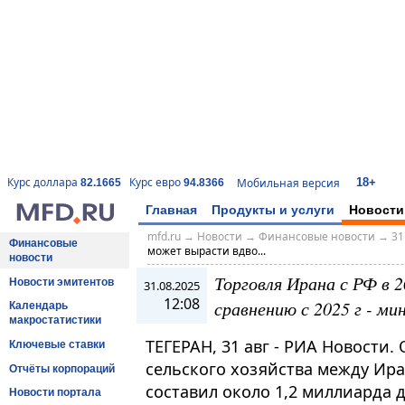
18+
Курс доллара
Курс евро
Мобильная версия
82.1665
94.8366
Главная
Продукты и услуги
Новости
mfd.ru
→
Новости
→
Финансовые новости
→
31
Финансовые
может вырасти вдво...
новости
Торговля Ирана с РФ в 
Новости эмитентов
31.08.2025
12:08
сравнению с 2025 г - ми
Календарь
макростатистики
ТЕГЕРАН, 31 авг - РИА Новости.
Ключевые ставки
сельского хозяйства между Ира
Отчёты корпораций
составил около 1,2 миллиарда д
Новости портала