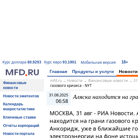
18+
Курс доллара
Курс евро
Мобильная версия
80.9293
93.1901
Главная
Продукты и услуги
Новости
mfd.ru
→
Новости
→
Финансовые новости
→
31
Финансовые
газового кризиса - NYT
новости
31.08.2025
Аляска находится на гра
Новости эмитентов
06:58
Календарь
макростатистики
МОСКВА, 31 авг - РИА Новости.
Ключевые ставки
находится на грани газового к
Отчёты корпораций
Анкоридж, уже в ближайшие го
Новости портала
электроэнергии на фоне истоще