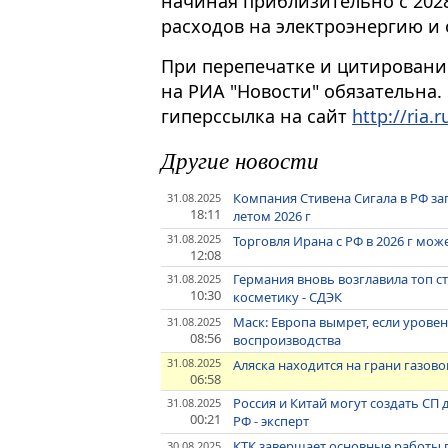
начиная приблизительно с 2028
расходов на электроэнергию и 
При перепечатке и цитировани
на РИА "Новости" обязательна.
гиперссылка на сайт
http://ria.r
Другие новости
Компания Стивена Сигала в РФ за
31.08.2025
18:11
летом 2026 г
31.08.2025
Торговля Ирана с РФ в 2026 г мож
12:08
Германия вновь возглавила топ с
31.08.2025
10:30
косметику - СДЭК
Маск: Европа вымрет, если урове
31.08.2025
08:56
воспроизводства
31.08.2025
Аляска находится на грани газово
06:58
Россия и Китай могут создать С
31.08.2025
00:21
РФ - эксперт
КТК завершает основные работы п
30.08.2025