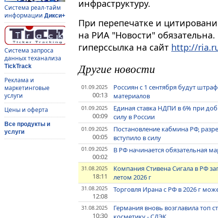
инфраструктуру.
Система реал-тайм
информации
Дикси+
При перепечатке и цитировани
на РИА "Новости" обязательна.
гиперссылка на сайт
http://ria.r
Система запроса
данных теханализа
Другие новости
TickTrack
Реклама и
Россиян с 1 сентября будут штра
01.09.2025
маркетинговые
00:13
материалов
услуги
Единая ставка НДПИ в 6% при доб
01.09.2025
Цены и оферта
00:09
силу в России
Все продукты и
Постановление кабмина РФ, разр
01.09.2025
услуги
00:05
вступило в силу
01.09.2025
В РФ начинается обязательная м
00:02
Компания Стивена Сигала в РФ за
31.08.2025
18:11
летом 2026 г
31.08.2025
Торговля Ирана с РФ в 2026 г мож
12:08
Германия вновь возглавила топ с
31.08.2025
10:30
косметику - СДЭК