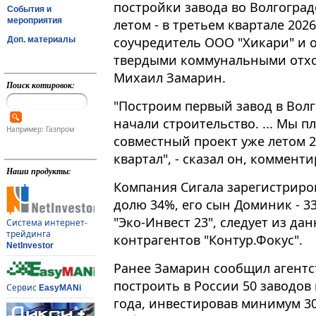
постройки завода во Волгоград
События и
мероприятия
летом - в третьем квартале 202
соучредитель ООО "Хикари" и о
Доп. материалы
твердыми коммунальными отхо
Михаил Замарин.
Поиск котировок:
"Построим первый завод в Волго
начали строительство. ... Мы 
Например: Газпром
совместный проект уже летом 20
квартал", - сказал он, коммент
Наши продукты:
Компания Сигала зарегистриров
долю 34%, его сын Доминик - 
"Эко-Инвест 23", следует из д
Система интернет-
трейдинга
контрагентов "Контур.Фокус".
NetInvestor
Ранее Замарин сообщил агентст
построить в России 50 заводов
Сервис
EasyMANi
года, инвестировав минимум 3