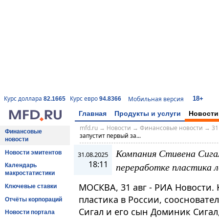
18+
Курс доллара
Курс евро
Мобильная версия
82.1665
94.8366
Главная
Продукты и услуги
Новости
mfd.ru
→
Новости
→
Финансовые новости
→
31
Финансовые
запустит первый за...
новости
Компания Стивена Сигал
Новости эмитентов
31.08.2025
18:11
переработке пластика л
Календарь
макростатистики
МОСКВА, 31 авг - РИА Новости.
Ключевые ставки
пластика в России, соосновате
Отчёты корпораций
Сигал и его сын Доминик Сигал
Новости портала