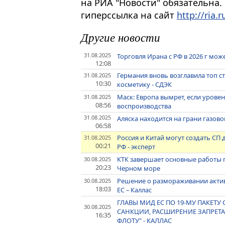
на РИА "Новости" обязательна.
гиперссылка на сайт
http://ria.r
Другие новости
31.08.2025
Торговля Ирана с РФ в 2026 г мож
12:08
Германия вновь возглавила топ с
31.08.2025
10:30
косметику - СДЭК
Маск: Европа вымрет, если урове
31.08.2025
08:56
воспроизводства
31.08.2025
Аляска находится на грани газово
06:58
Россия и Китай могут создать С
31.08.2025
00:21
РФ - эксперт
КТК завершает основные работы п
30.08.2025
20:23
Черном море
Решение о размораживании актив
30.08.2025
18:03
ЕС – Каллас
ГЛАВЫ МИД ЕС ПО 19-МУ ПАКЕТ
30.08.2025
САНКЦИИ, РАСШИРЕНИЕ ЗАПРЕТА
16:35
ФЛОТУ" - КАЛЛАС