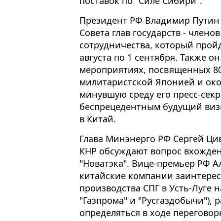
поставок по "Силе Сибири".
Президент РФ Владимир Путин 
Совета глав государств - член
сотрудничества, который пройд
августа по 1 сентября. Также о
мероприятиях, посвященных 8
милитаристской Японией и ок
минувшую среду его пресс-сек
беспрецедентным будущий визи
в Китай.
Глава Минэнерго РФ Сергей Цив
КНР обсуждают вопрос вхожден
"Новатэка". Вице-премьер РФ А
китайские компании заинтерес
производства СПГ в Усть-Луге н
"Газпрома" и "Русгаздобычи"),
определяться в ходе переговор