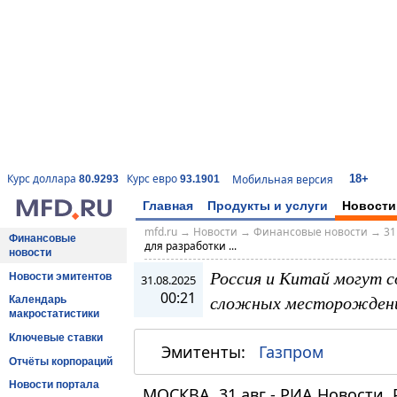
18+
Курс доллара
Курс евро
Мобильная версия
80.9293
93.1901
Главная
Продукты и услуги
Новости
mfd.ru
→
Новости
→
Финансовые новости
→
31
Финансовые
для разработки ...
новости
Россия и Китай могут с
Новости эмитентов
31.08.2025
00:21
сложных месторождени
Календарь
макростатистики
Ключевые ставки
Эмитенты:
Газпром
Отчёты корпораций
Новости портала
МОСКВА, 31 авг - РИА Новости. 