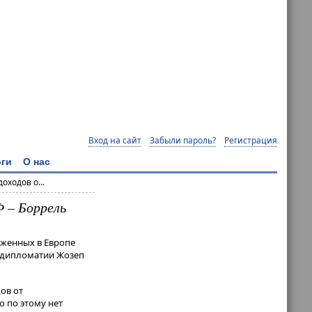
Вход на сайт
Забыли пароль?
Регистрация
ги
О нас
оходов о...
 – Боррель
оженных в Европе
й дипломатии Жозеп
ов от
о по этому нет