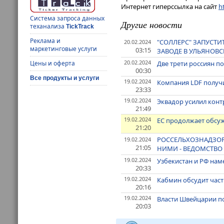
Интернет гиперссылка на сайт
ht
Система запроса данных
Другие новости
теханализа
TickTrack
Реклама и
"СОЛЛЕРС" ЗАПУСТИ
20.02.2024
маркетинговые услуги
03:15
ЗАВОДЕ В УЛЬЯНОВС
20.02.2024
Две трети россиян п
Цены и оферта
00:30
Все продукты и услуги
19.02.2024
Компания LDF получ
23:33
19.02.2024
Эквадор усилил конт
21:49
19.02.2024
ЕС продолжает обсуж
21:20
РОССЕЛЬХОЗНАДЗОР
19.02.2024
21:05
НИМИ - ВЕДОМСТВО
19.02.2024
Узбекистан и РФ нам
20:33
19.02.2024
Кабмин обсудит част
20:16
19.02.2024
Власти Швейцарии по
20:03