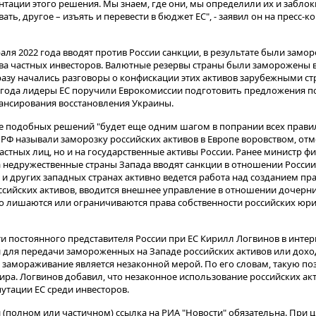
тации этого решения. Мы знаем, где они, мы определили их и заблок
ть, другое – изъять и перевести в бюджет ЕС", - заявил он на пресс-
ля 2022 года вводят против России санкции, в результате были замо
ства частных инвесторов. Валютные резервы страны были заморожены 
азу начались разговоры о конфискации этих активов зарубежными ст
2 года лидеры ЕС поручили Еврокомиссии подготовить предложения 
ансирования восстановления Украины.
ие подобных решений "будет еще одним шагом в попрании всех прави
РФ называли заморозку российских активов в Европе воровством, отме
частных лиц, но и на государственные активы России. Ранее министр ф
да недружественные страны Запада вводят санкции в отношении России
 и других западных странах активно ведется работа над созданием пр
ийских активов, вводится внешнее управление в отношении дочерни
о лишаются или ограничиваются права собственности российских юр
 постоянного представителя России при ЕС Кирилл Логвинов в инте
й для передачи замороженных на Западе российских активов или дохо
о замораживание является незаконной мерой. По его словам, такую п
ира. Логвинов добавил, что незаконное использование российских ак
утации ЕС среди инвесторов.
(полном или частичном) ссылка на РИА "Новости" обязательна. При ц