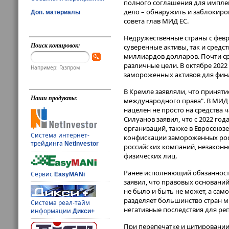
полного соглашения для имплен
дело – обнаружить и заблокирова
Доп. материалы
совета глав МИД ЕС.
Недружественные страны с февра
Поиск котировок:
суверенные активы, так и сред
миллиардов долларов. Почти ср
различные цели. В октябре 202
Например: Газпром
замороженных активов для фин
В Кремле заявляли, что принят
Наши продукты:
международного права". В МИД 
нацелен не просто на средства 
Силуанов заявил, что с 2022 го
организаций, также в Евросоюзе
Система интернет-
конфискации замороженных росс
трейдинга
NetInvestor
российских компаний, незаконн
физических лиц.
Ранее исполняющий обязанности
Сервис
EasyMANi
заявил, что правовых основани
не было и быть не может, а сам
разделяет большинство стран м
Система реал-тайм
негативные последствия для реп
информации
Дикси+
При перепечатке и цитировании 