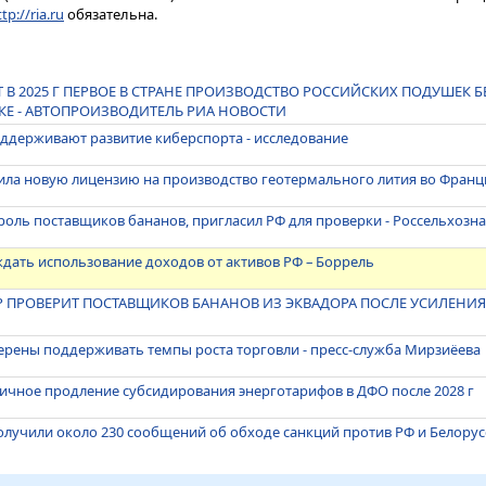
tp://ria.ru
обязательна.
Т В 2025 Г ПЕРВОЕ В СТРАНЕ ПРОИЗВОДСТВО РОССИЙСКИХ ПОДУШЕК 
КЕ - АВТОПРОИЗВОДИТЕЛЬ РИА НОВОСТИ
оддерживают развитие киберспорта - исследование
ила новую лицензию на производство геотермального лития во Франц
роль поставщиков бананов, пригласил РФ для проверки - Россельхозн
дать использование доходов от активов РФ – Боррель
 ПРОВЕРИТ ПОСТАВЩИКОВ БАНАНОВ ИЗ ЭКВАДОРА ПОСЛЕ УСИЛЕНИЯ
ерены поддерживать темпы роста торговли - пресс-служба Мирзиёева
ичное продление субсидирования энерготарифов в ДФО после 2028 г
лучили около 230 сообщений об обходе санкций против РФ и Белору