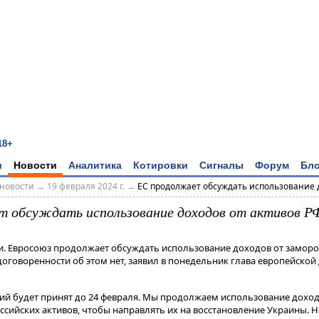
18+
и
Новости
Аналитика
Котировки
Сигналы
Форум
Бло
новости
→
19 февраля 2024 г.
→
ЕС продолжает обсуждать использование д
 обсуждать использование доходов от активов РФ
и. Евросоюз продолжает обсуждать использование доходов от замор
договоренности об этом нет, заявил в понедельник глава европейско
ций будет принят до 24 февраля​​​. Мы продолжаем использование доход
сийских активов, чтобы направлять их на восстановление Украины. Н