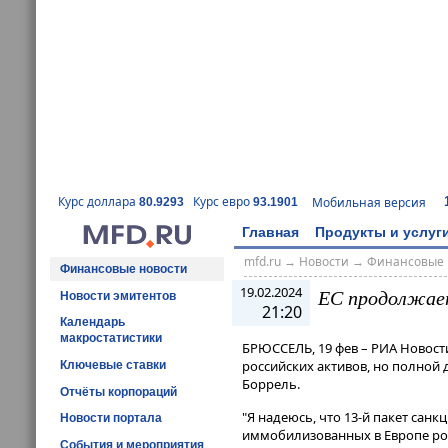
Курс доллара
Курс евро
Мобильная версия
80.9293
93.1901
Главная
Продукты и услуг
mfd.ru
→
Новости
→
Финансовые 
Финансовые новости
19.02.2024
ЕС продолжает
Новости эмитентов
21:20
Календарь
макростатистики
БРЮССЕЛЬ, 19 фев – РИА Новост
российских активов, но полной 
Ключевые ставки
Боррель.
Отчёты корпораций
"Я надеюсь, что 13-й пакет санк
Новости портала
иммобилизованных в Европе рос
События и мероприятия