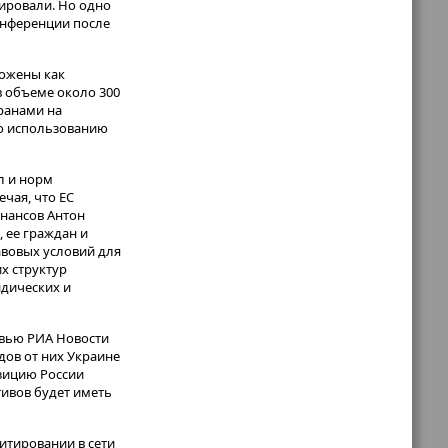
ировали. Но одно
конференции после
рожены как
в объеме около 300
ранами на
по использованию
л и норм
чая, что ЕС
инансов Антон
, ее граждан и
авовых условий для
х структур
идических и
рвью РИА Новости
дов от них Украине
озицию России
тивов будет иметь
итировании в сети