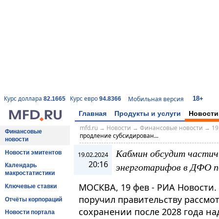
18+
Курс доллара
Курс евро
Мобильная версия
82.1665
94.8366
Главная
Продукты и услуги
Новости
mfd.ru
→
Новости
→
Финансовые новости
→
19
Финансовые
продление субсидирован...
новости
Кабмин обсудит частич
Новости эмитентов
19.02.2024
20:16
энерготарифов в ДФО по
Календарь
макростатистики
МОСКВА, 19 фев - РИА Новости
Ключевые ставки
поручил правительству рассмо
Отчёты корпораций
сохранении после 2028 года на
Новости портала