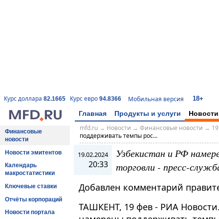
18+
Курс доллара
Курс евро
Мобильная версия
82.1665
94.8366
Главная
Продукты и услуги
Новости
mfd.ru
→
Новости
→
Финансовые новости
→
19
Финансовые
поддерживать темпы рос...
новости
Узбекистан и РФ наме
Новости эмитентов
19.02.2024
20:33
торговли - пресс-служб
Календарь
макростатистики
Добавлен комментарий правител
Ключевые ставки
Отчёты корпораций
ТАШКЕНТ, 19 фев - РИА Новости
Новости портала