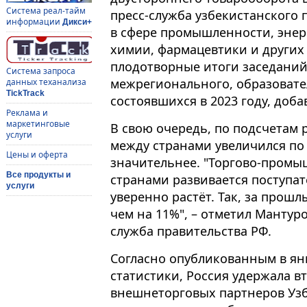
Система реал-тайм
пресс-служба узбекистанского 
информации
Дикси+
в сфере промышленности, энерг
химии, фармацевтики и других
плодотворные итоги заседани
Система запроса
межрегионального, образовате
данных теханализа
TickTrack
состоявшихся в 2023 году, доба
Реклама и
маркетинговые
В свою очередь, по подсчетам 
услуги
между странами увеличился по
Цены и оферта
значительнее. "Торгово-пром
Все продукты и
странами развивается поступат
услуги
уверенно растёт. Так, за прош
чем на 11%", – отметил Мантуро
служба правительства РФ.
Согласно опубликованным в ян
статистики, Россия удержала в
внешнеторговых партнеров Узбе