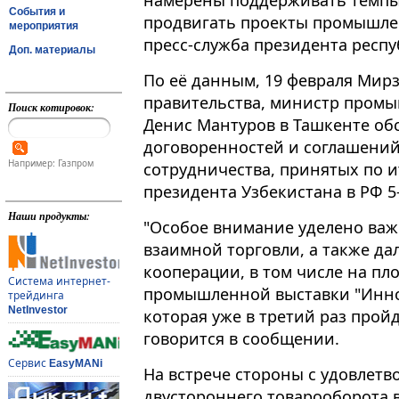
намерены поддерживать темпы 
События и
продвигать проекты промышле
мероприятия
пресс-служба президента респуб
Доп. материалы
По её данным, 19 февраля Мирз
правительства, министр промы
Поиск котировок:
Денис Мантуров в Ташкенте об
договоренностей и соглашений
Например: Газпром
сотрудничества, принятых по 
президента Узбекистана в РФ 5-
Наши продукты:
"Особое внимание уделено важ
взаимной торговли, а также д
кооперации, в том числе на п
Система интернет-
промышленной выставки "Инно
трейдинга
NetInvestor
которая уже в третий раз пройд
говорится в сообщении.
Сервис
EasyMANi
На встрече стороны с удовлетв
двустороннего товарооборота в