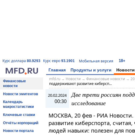
18+
Курс доллара
Курс евро
Мобильная версия
80.9293
93.1901
Главная
Продукты и услуги
Новости
mfd.ru
→
Новости
→
Финансовые новости
→
20
Финансовые
поддерживают развитие киберсп...
новости
Две трети россиян под
Новости эмитентов
20.02.2024
00:30
исследование
Календарь
макростатистики
МОСКВА, 20 фев - РИА Новости
Ключевые ставки
развитие киберспорта, считая,
Отчёты корпораций
людей навыки: полезен для по
Новости портала