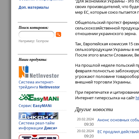
"Для экономики Украины - это п
своих производителей, что буд
Доп. материалы
мер ЕС, которые союз пытается п
Общепольский протест фермеро
Поиск котировок:
сельскохозяйственной продукци
отношении украинского зерна.
Например: Газпром
Так, Европейская комиссия 15 с
сельхозпродукции Украины в не
После этого власти Словакии, 
Наши продукты:
На прошлой неделе польский пр
февраля полностью заблокируют
угрожают половине товарооборо
внешней торговли Украины.
Система интернет-
трейдинга
NetInvestor
При перепечатке и цитировании 
Интернет гиперссылка на сайт
ht
Сервис
EasyMANi
Другие новости
20.02.2024
Анонс основных собы
Система реал-тайм
09:30
информации
Дикси+
20.02.2024
ЕС продлил действий
09:20