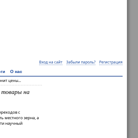
Вход на сайт
Забыли пароль?
Регистрация
ги
О нас
нит цены...
 товары на
ереходов с
ь местного зерна, а
сти научный