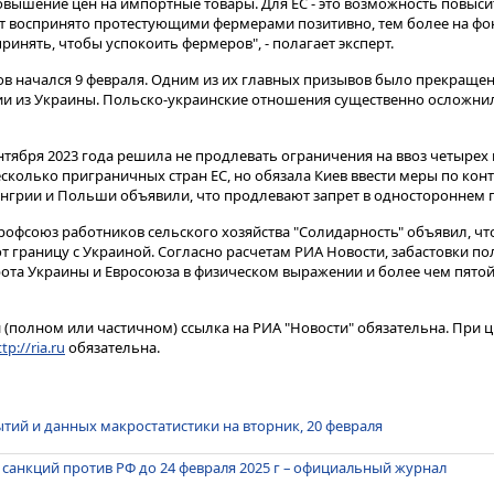
овышение цен на импортные товары​​​. Для ЕС - это возможность повыс
ет воспринято протестующими фермерами позитивно, тем более на фо
ринять, чтобы успокоить фермеров", - полагает эксперт.
в начался 9 февраля. Одним из их главных призывов было прекраще
и из Украины. Польско-украинские отношения существенно осложнили
ентября 2023 года решила не продлевать ограничения на ввоз четыре
сколько приграничных стран ЕС, но обязала Киев ввести меры по кон
Венгрии и Польши объявили, что продлевают запрет в одностороннем 
офсоюз работников сельского хозяйства "Солидарность" объявил, чт
 границу с Украиной. Согласно расчетам РИА Новости, забастовки п
та Украины и Евросоюза в физическом выражении и более чем пятой 
(полном или частичном) ссылка на РИА "Новости" обязательна. При ц
tp://ria.ru
обязательна.
тий и данных макростатистики на вторник, 20 февраля
 санкций против РФ до 24 февраля 2025 г – официальный журнал