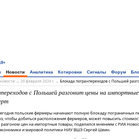
18+
и
Новости
Аналитика
Котировки
Сигналы
Форум
Бло
новости
→
20 февраля 2024 г.
→
Блокада погранпереходов с Польшей разго
нпереходов с Польшей разгонит цены на импортные
ерт
 Сегодня польские фермеры начинают полную блокаду пограничных п
юз, чтобы добиться расположения фермеров, может повысить стоимост
 разгоном цен на импортные товары, поделился мнением с РИА Ново
 экономики и мировой политики НИУ ВШЭ Сергей Шеин.