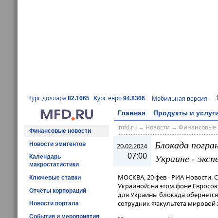
Курс доллара
Курс евро
Мобильная версия
82.1665
94.8366
Главная
Продукты и услуг
mfd.ru
→
Новости
→
Финансовые 
Финансовые новости
Блокада погра
Новости эмитентов
20.02.2024
07:00
Украине - эксп
Календарь
макростатистики
МОСКВА, 20 фев - РИА Новости.
Ключевые ставки
Украиной: на этом фоне Евросо
Отчёты корпораций
для Украины блокада обернется
сотрудник Факультета мировой
Новости портала
События и мероприятия