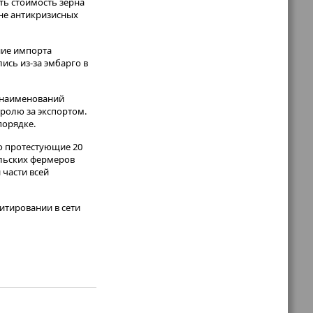
ить стоимость зерна
не антикризисных
ние импорта
сь из-за эмбарго в
х наименований
тролю за экспортом.
порядке.
о протестующие 20
ольских фермеров
части всей
итировании в сети