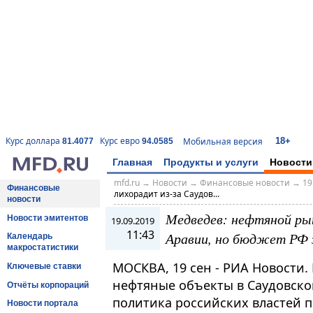
18+
Курс доллара
Курс евро
Мобильная версия
81.4077
94.0585
Главная
Продукты и услуги
Новости
mfd.ru
→
Новости
→
Финансовые новости
→
19
Финансовые
лихорадит из-за Саудов...
новости
Медведев: нефтяной рын
Новости эмитентов
19.09.2019
11:43
Аравии, но бюджет РФ
Календарь
макростатистики
МОСКВА, 19 сен - РИА Новости.
Ключевые ставки
нефтяные объекты в Саудовско
Отчёты корпораций
политика российских властей 
Новости портала