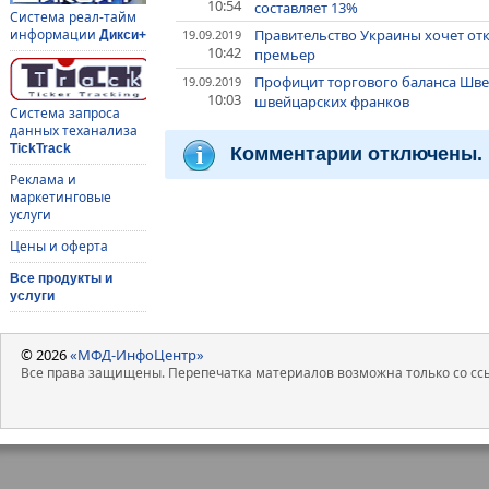
10:54
составляет 13%
Система реал-тайм
Правительство Украины хочет откр
информации
19.09.2019
Дикси+
10:42
премьер
Профицит торгового баланса Швей
19.09.2019
10:03
швейцарских франков
Система запроса
данных теханализа
TickTrack
Комментарии отключены.
Реклама и
маркетинговые
услуги
Цены и оферта
Все продукты и
услуги
© 2026
«МФД-ИнфоЦентр»
Все права защищены. Перепечатка материалов возможна только со ссы