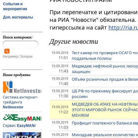
События и
мероприятия
При перепечатке и цитировани
Доп. материалы
на РИА "Новости" обязательна.
гиперссылка на сайт
http://ria.r
Поиск котировок:
Другие новости
Тест камер по проверке ОСАГО 
19.09.2019
Например: Газпром
11:51
поддельные полисы
Медведев: нефтяной рынок лихор
19.09.2019
11:43
защищен
Наши продукты:
19.09.2019
Объём розничных продаж в Велико
11:40
ЦБ РФ по-прежнему фиксирует до
19.09.2019
11:30
россиян
Система интернет-
трейдинга
МЕДВЕДЕВ ОБ АТАКЕ НА НЕФТЯНЫ
19.09.2019
NetInvestor
ЭТОГО МИРОВОЙ РЫНОК СЕЙЧАС
11:22
МЕНЯЕМ
19.09.2019
Профицит платежного баланса евр
Сервис
EasyMANi
11:03
Минздрав: реальное количество н
19.09.2019