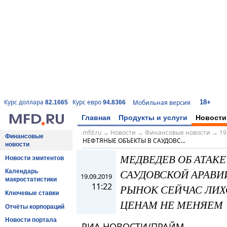
18+
Курс доллара
Курс евро
Мобильная версия
82.1665
94.8366
Главная
Продукты и услуги
Новости
mfd.ru
→
Новости
→
Финансовые новости
→
19
Финансовые
НЕФТЯНЫЕ ОБЪЕКТЫ В САУДОВС...
новости
МЕДВЕДЕВ ОБ АТАК
Новости эмитентов
САУДОВСКОЙ АРАВИИ
Календарь
19.09.2019
макростатистики
11:22
РЫНОК СЕЙЧАС ЛИХ
Ключевые ставки
ЦЕНАМ НЕ МЕНЯЕМ
Отчёты корпораций
Новости портала
РИА НОВОСТИ/ПРАЙМ