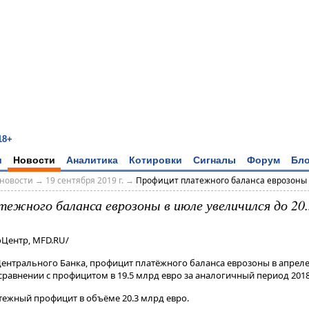
18+
и
Новости
Аналитика
Котировки
Сигналы
Форум
Бло
новости
→
19 сентября 2019 г.
→
Профицит платежного баланса еврозоны в
ежного баланса еврозоны в июле увеличился до 20.
оЦентр, MFD.RU/
Центрального Банка, профицит платёжного баланса еврозоны в апреле
 сравнении с профицитом в 19.5 млрд евро за аналогичный период 2018
ежный профицит в объёме 20.3 млрд евро.