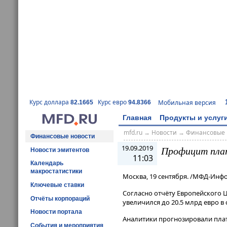
Курс доллара
Курс евро
Мобильная версия
82.1665
94.8366
Главная
Продукты и услуг
mfd.ru
→
Новости
→
Финансовые 
Финансовые новости
19.09.2019
Профицит плат
Новости эмитентов
11:03
Календарь
макростатистики
Москва, 19 сентября. /МФД-Инф
Ключевые ставки
Согласно отчёту Европейского 
Отчёты корпораций
увеличился до 20.5 млрд евро в
Новости портала
Аналитики прогнозировали плат
События и мероприятия