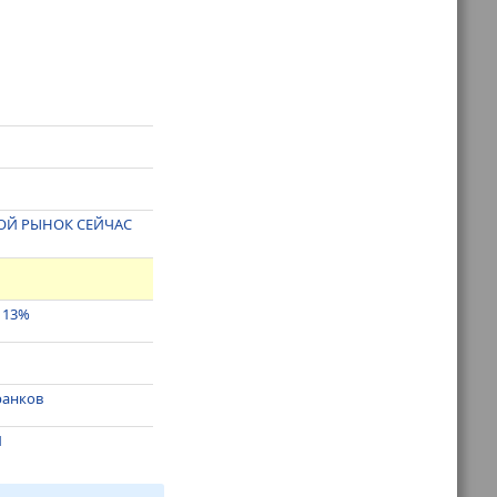
ВОЙ РЫНОК СЕЙЧАС
т 13%
ранков
И