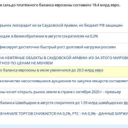
е сальдо платёжного баланса еврозоны составило 18.4 млрд евро.
 рынок лихорадит из-за Саудовской Аравии, но бюджет РФ защищен
даж в Великобритании в августе сократилсяя на 0.2%
иксирует достаточно быстрый рост долговой нагрузки россиян
 НА НЕФТЯНЫЕ ОБЪЕКТЫ В САУДОВСКОЙ АРАВИИ: ИЗ-ЗА ЭТОГО МИРО
ОГНОЗ ПО ЦЕНАМ НЕ МЕНЯЕМ
 баланса еврозоны в июле увеличился до 20.5 млрд евро
количество несостоявшихся аукционов по закупке лекарств составляе
ны хочет открыть рынок земли в стране с октября 2020 г - премьер
баланса Швейцарии в августе сократился до 1.59 млрд швейцарских ф
НАЧАЛЕ ТОРГОВ СНИЖАЕТСЯ НА 0,2%, РТС - НА 0,3% - ДАННЫЕ БИРЖ