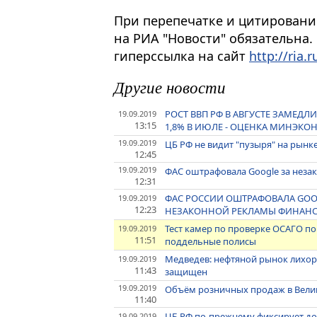
При перепечатке и цитировани
на РИА "Новости" обязательна.
гиперссылка на сайт
http://ria.r
Другие новости
РОСТ ВВП РФ В АВГУСТЕ ЗАМЕДЛ
19.09.2019
13:15
1,8% В ИЮЛЕ - ОЦЕНКА МИНЭК
19.09.2019
ЦБ РФ не видит "пузыря" на рын
12:45
19.09.2019
ФАС оштрафовала Google за неза
12:31
ФАС РОССИИ ОШТРАФОВАЛА GOOG
19.09.2019
12:23
НЕЗАКОННОЙ РЕКЛАМЫ ФИНАНСО
Тест камер по проверке ОСАГО 
19.09.2019
11:51
поддельные полисы
Медведев: нефтяной рынок лихор
19.09.2019
11:43
защищен
19.09.2019
Объём розничных продаж в Велико
11:40
ЦБ РФ по-прежнему фиксирует до
19.09.2019