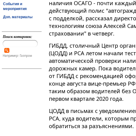
наличия ОСАГО - почти каждый 
События и
мероприятия
действующий полис "автогражда
с подделкой, рассказал дирек
Доп. материалы
технологиям союза Алексей Са
страховании" в четверг.
Поиск котировок:
ГИБДД, столичный Центр орга
(ЦОДД) и РСА летом начали тес
Например: Газпром
автоматической проверки нал
дорожных камер​​​. Пока водит
от ГИБДД с рекомендацией офор
конце августа вице-премьер Р
таким образом водителей без 
первом квартале 2020 года.
ЦОДД в письмах с уведомление
РСА, куда водители, которым п
обратиться за разъяснениями.