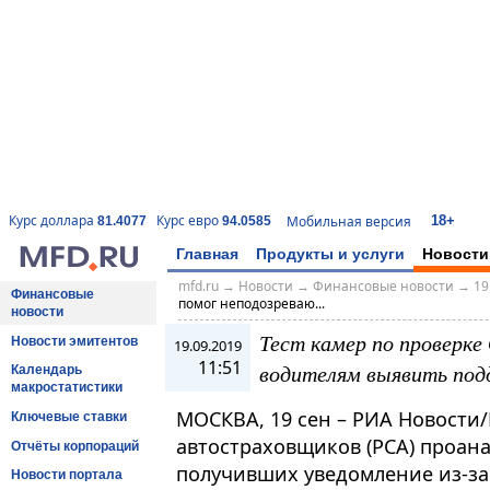
18+
Курс доллара
Курс евро
Мобильная версия
81.4077
94.0585
Главная
Продукты и услуги
Новости
mfd.ru
→
Новости
→
Финансовые новости
→
19
Финансовые
помог неподозреваю...
новости
Тест камер по проверк
Новости эмитентов
19.09.2019
11:51
водителям выявить под
Календарь
макростатистики
МОСКВА, 19 сен – РИА Новости
Ключевые ставки
автостраховщиков (РСА) проан
Отчёты корпораций
получивших уведомление из-за
Новости портала