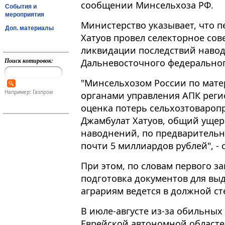
сообщении Минсельхоза РФ.
События и
мероприятия
Министерство указывает, что 
Доп. материалы
Хатуов провел селекторное со
ликвидации последствий навод
Поиск котировок:
Дальневосточного федерального о
"Минсельхозом России по мате
Например: Газпром
органами управления АПК реги
оценка потерь сельхозтовароп
Джамбулат Хатуов, общий ущер
наводнений, по предварительн
почти 5 миллиардов рублей", - 
При этом, по словам первого з
подготовка документов для в
аграриям ведется в должной ст
В июле-августе из-за обильных
Еврейской автономной областе