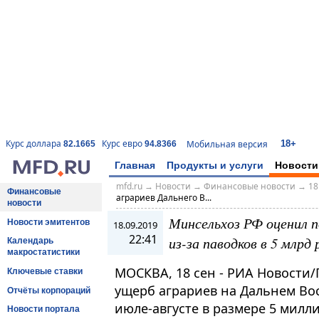
18+
Курс доллара
Курс евро
Мобильная версия
82.1665
94.8366
Главная
Продукты и услуги
Новости
mfd.ru
→
Новости
→
Финансовые новости
→
18
Финансовые
аграриев Дальнего В...
новости
Минсельхоз РФ оценил п
Новости эмитентов
18.09.2019
22:41
из-за паводков в 5 млрд 
Календарь
макростатистики
МОСКВА, 18 сен - РИА Новости
Ключевые ставки
ущерб аграриев на Дальнем Во
Отчёты корпораций
июле-августе в размере 5 милли
Новости портала