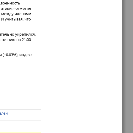
двоенность
тики, - отметил
о, между членами
 И учитывая, что
тельно укрепился.
остоянию на 21:00
 (+0.03%), индекс
елей