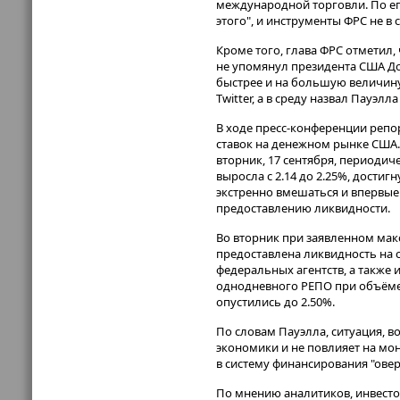
международной торговли. По его
этого", и инструменты ФРС не в 
Кроме того, глава ФРС отметил, 
не упомянул президента США До
быстрее и на большую величину.
Twitter, а в среду назвал Пауэ
В ходе пресс-конференции репо
ставок на денежном рынке США. В
вторник, 17 сентября, периоди
выросла c 2.14 до 2.25%, дости
экстренно вмешаться и впервые
предоставлению ликвидности.
Во вторник при заявленном ма
предоставлена ликвидность на 
федеральных агентств, а также
однодневного РЕПО при объёме 
опустились до 2.50%.
По словам Пауэлла, ситуация, в
экономики и не повлияет на мон
в систему финансирования "овер
По мнению аналитиков, инвест