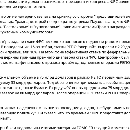
 словам, этим должны заниматься президент и конгресс, а ФРС являе
состоянии сделать много.
что он не намерен отвечать на критику со стороны "представителей вл
нальда Трампа, который неоднократно упрекал Пауэлла за то, что ФРС
 "Бестолковые" и "тупоголовые" - такими эпитетами Трамп награждал
лла "ужасным коммуникатором".
ртёры задали главе ФРС несколько вопросов о недавнем резком пов
 понедельник, 16 сентября, ставки РЕПО "овернайт" выросли с 2.29 до 
чески превышали 10%. На этом фоне эффективная ставка по федеральн
гнув верхней границы прежнего диапазона ставки ФРС. Центробанк бы
 с момента финансового кризиса провёл однодневные операции РЕПО
ксимальном объёме в 75 млрд долларов в рамках РЕПО первичным д
сумму 53 млрд долларов. Под обеспечение принимались гособлигаци
 ипотечные ценные бумаги. В среду ФРС вновь предложила 75 млрд до
заявок на 80 млрд долларов. После операций ФРС ставки РЕПО "оверн
озникшая на денежном рынке за последние два дня, "не будет иметь п
етарную политику". Он сказал, что "со временем" ФРС предоставит д
найт".
оры были недовольны итогами заседания FOMC. "В текущий момент э