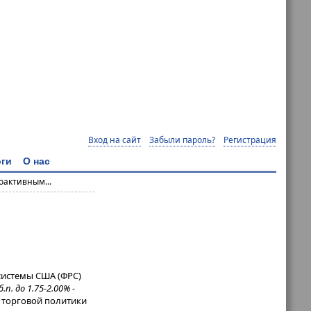
Вход на сайт
Забыли пароль?
Регистрация
ги
О нас
оактивным...
системы США (ФРС)
б.п. до 1.75-2.00% -
 торговой политики