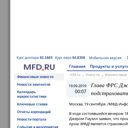
Курс доллара
Курс евро
Мобильная версия
82.1665
94.8366
Главная
Продукты и услуг
mfd.ru
→
Новости
→
Финансовые 
Финансовые новости
Глава ФРС Дже
Новости эмитентов
19.09.2019
00:07
подстраховат
Календарь
макростатистики
Москва, 19 сентября. /МФД-Инф
Ключевые ставки
Отчёты корпораций
В ходе состоявшейся вечером 1
Джером Пауэлл заявил, что пр
Новости портала
прим. МФД]
является страховко
События и мероприятия