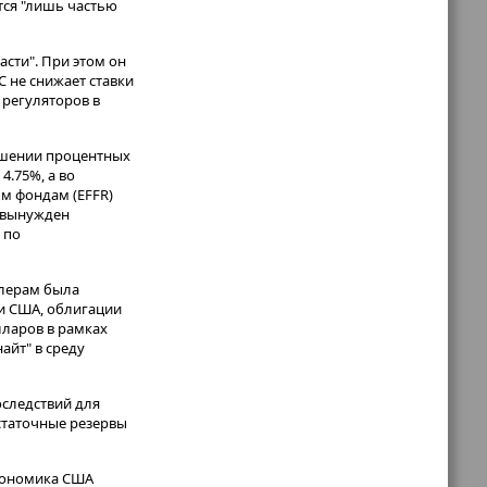
тся "лишь частью
асти". При этом он
 не снижает ставки
 регуляторов в
ышении процентных
4.75%, а во
ым фондам (EFFR)
л вынужден
 по
илерам была
и США, облигации
лларов в рамках
айт" в среду
оследствий для
остаточные резервы
кономика США