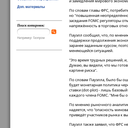
и замедления мирового экономи
Доп. материалы
По словам главы ФРС, потребите
но "повышенная неопределённост
заседания FOMC регуляторы от
Поиск котировок:
напряжённость в торговых отн
Пауэлл сообщил, что, по мнени
Например: Газпром
поддержки продолжения экономи
заранее заданным курсом, поэто
меняющейся ситуацией.
"Это время трудных решений, и,
Думаю, вы видели, что мы гото
картине риска".
По словам Пауэлла, было бы ош
будет монетарная политика чере
ставки (dot-plot) - лишь базов
каждого члена FOMC. "Мне бы оч
По мнению рыночного аналитика
надеется, что "опасность мино
приведёт участников рынка к в
Пауэлл также заявил, что ФРС н