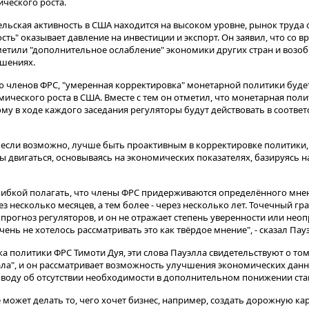
ческого роста.
льская активность в США находится на высоком уровне, рынок труда 
ь" оказывает давление на инвестиции и экспорт. Он заявил, что со 
метили "дополнительное ослабление" экономики других стран и воз
ошениях.
ю членов ФРС, "умеренная корректировка" монетарной политики буде
ческого роста в США. Вместе с тем он отметил, что монетарная поли
му в ходе каждого заседания регуляторы будут действовать в соответ
 если возможно, лучше быть проактивным в корректировке политики, -
вы двигаться, основываясь на экономических показателях, базируясь
ибкой полагать, что члены ФРС придерживаются определённого мнен
з несколько месяцев, а тем более - через несколько лет. Точечный г
ый прогноз регуляторов, и он не отражает степень уверенности или не
ень не хотелось рассматривать это как твёрдое мнение", - сказал Пау
 политики ФРС Тимоти Дуя, эти слова Пауэлла свидетельствуют о том,
вала", и он рассматривает возможность улучшения экономических дан
ыводу об отсутствии необходимости в дополнительном понижении ста
е может делать то, чего хочет бизнес, например, создать дорожную ка