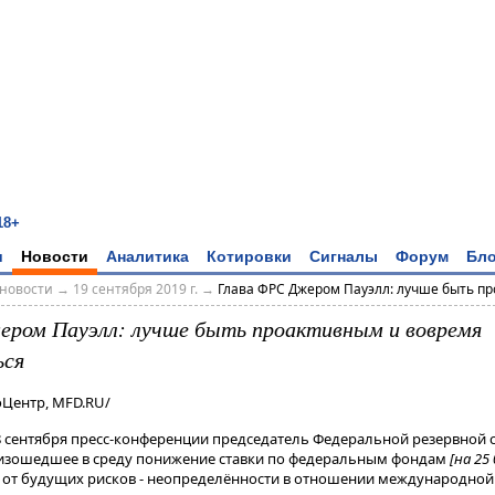
18+
и
Новости
Аналитика
Котировки
Сигналы
Форум
Бло
новости
→
19 сентября 2019 г.
→
Глава ФРС Джером Пауэлл: лучше быть пр
ром Пауэлл: лучше быть проактивным и вовремя
ься
оЦентр, MFD.RU/
8 сентября пресс-конференции председатель Федеральной резервной 
оизошедшее в среду понижение ставки по федеральным фондам
[на 25 
й от будущих рисков - неопределённости в отношении международной