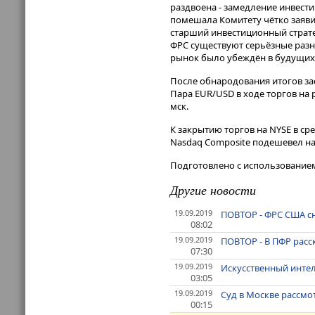
раздвоена - замедление инвест
помешала Комитету чётко заяви
старший инвестиционный стратег
ФРС существуют серьёзные разн
рынок было убеждён в будущих 
После обнародования итогов за
Пара EUR/USD в ходе торгов на р
мск.
К закрытию торгов на NYSE в сре
Nasdaq Composite подешевел на
Подготовлено с использование
Другие новости
19.09.2019
ПОВТОР - ФРС США сни
08:02
19.09.2019
ПОВТОР - В ПФР расс
07:30
19.09.2019
Искусственный интел
03:05
19.09.2019
Суд в Москве рассмо
00:15