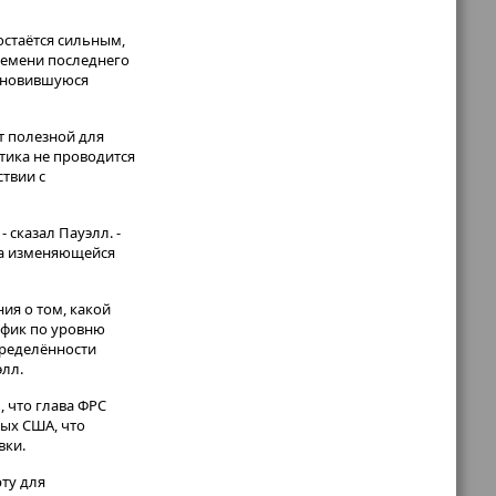
остаётся сильным,
времени последнего
обновившуюся
т полезной для
тика не проводится
ствии с
 сказал Пауэлл. -
 на изменяющейся
ия о том, какой
рафик по уровню
определённости
элл.
 что глава ФРС
ных США, что
вки.
рту для