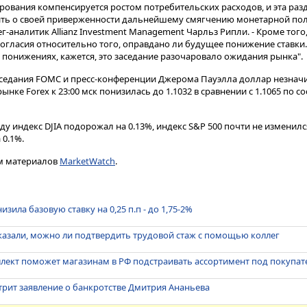
ирования компенсируется ростом потребительских расходов, и эта раз
ть о своей приверженности дальнейшему смягчению монетарной поли
-аналитик Allianz Investment Management Чарльз Рипли. - Кроме тог
огласия относительно того, оправдано ли будущее понижение ставки.
понижениях, кажется, это заседание разочаровало ожидания рынка".
седания FOMC и пресс-конференции Джерома Пауэлла доллар незначи
ынке Forex к 23:00 мск понизилась до 1.1032 в сравнении с 1.1065 по с
ду индекс DJIA подорожал на 0.13%, индекс S&P 500 почти не изменился
 0.1%.
м материалов
MarketWatch
.
зила базовую ставку на 0,25 п.п - до 1,75-2%
казали, можно ли подтвердить трудовой стаж с помощью коллег
лект поможет магазинам в РФ подстраивать ассортимент под покупат
трит заявление о банкротстве Дмитрия Ананьева