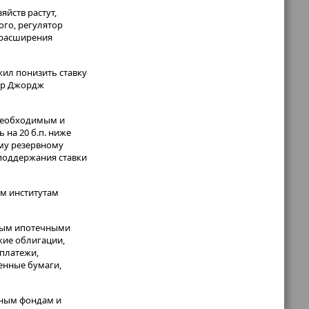
йств растут,
го, регулятор
 расширения
жил понизить ставку
тер Джордж
 необходимым и
 на 20 б.п. ниже
му резервному
поддержания ставки
м институтам
нным ипотечными
кие облигации,
платежи,
енные бумаги,
ьным фондам и