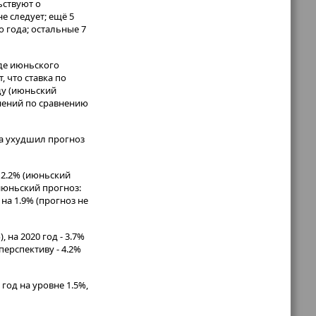
ьствуют о
не следует; ещё 5
о года; остальные 7
оде июньского
, что ставка по
ду (июньский
енений по сравнению
ка ухудшил прогноз
 2.2% (июньский
(июньский прогноз:
на 1.9% (прогноз не
на 2020 год - 3.7%
 перспективу - 4.2%
год на уровне 1.5%,