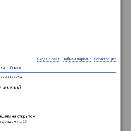
Вход на сайт
Забыли пароль?
Регистрация
ги
О нас
ых ставок...
е мнений
рациям на открытом
 фондам на 25