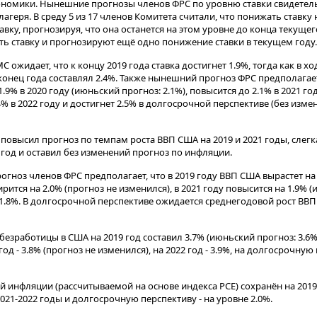
ономики. Нынешние прогнозы членов ФРС по уровню ставки свидетел
агеря. В среду 5 из 17 членов Комитета считали, что понижать ставку 
вку, прогнозируя, что она останется на этом уровне до конца текущег
ть ставку и прогнозируют ещё одно понижение ставки в текущем году.
 ожидает, что к концу 2019 года ставка достигнет 1.9%, тогда как в х
 конец года составлял 2.4%. Также нынешний прогноз ФРС предполагает
9% в 2020 году (июньский прогноз: 2.1%), повысится до 2.1% в 2021 го
.4% в 2022 году и достигнет 2.5% в долгосрочной перспективе (без изм
повысил прогноз по темпам роста ВВП США на 2019 и 2021 годы, слег
год и оставил без изменений прогноз по инфляции.
гноз членов ФРС предполагает, что в 2019 году ВВП США вырастет на
ширится на 2.0% (прогноз не изменился), в 2021 году повысится на 1.9% 
а 1.8%. В долгосрочной перспективе ожидается среднегодовой рост ВВП 
зработицы в США на 2019 год составил 3.7% (июньский прогноз: 3.6%), 
год - 3.8% (прогноз не изменился), на 2022 год - 3.9%, на долгосрочную
инфляции (рассчитываемой на основе индекса PCE) сохранён на 2019 
 2021-2022 годы и долгосрочную перспективу - на уровне 2.0%.