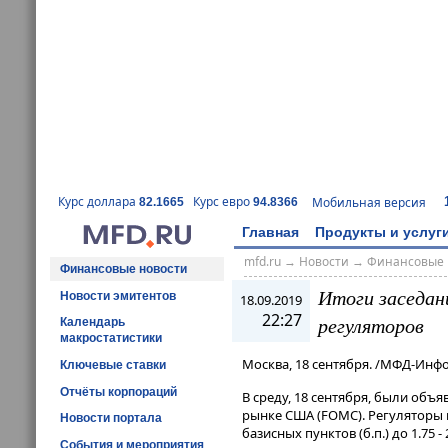
Курс доллара
Курс евро
Мобильная версия
82.1665
94.8366
Главная
Продукты и услуг
mfd.ru
→
Новости
→
Финансовые 
Финансовые новости
Итоги заседан
Новости эмитентов
18.09.2019
22:27
регуляторов
Календарь
макростатистики
Москва, 18 сентября. /МФД-Инф
Ключевые ставки
Отчёты корпораций
В среду, 18 сентября, были об
рынке США (FOMC). Регуляторы 
Новости портала
базисных пунктов (б.п.) до 1.75 - 
События и мероприятия