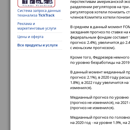
перспективам американской эк
разделении регуляторов на три л
Система запроса данных
регуляторов хотели понизить ста
теханализа
TickTrack
членов Комитета хотели понизи
Реклама и
В среднем в данный момент FOMC
маркетинговые услуги
заседания прогноз по ставке на
Цены и оферта
федеральным фондам составит 1.
прогноз: 2.4%), увеличится до 2
Все продукты и услуги
с июньским прогнозом).
Кроме того, Федрезерв немного 
по уровню безработицы на 2019 
В данный момент медианный про
прогноз: 2.1%), в 2020 году рас
1.8%), в 2022 году увеличится н
изменился).
Медианный прогноз по уровню бе
(прогноз не изменился), на 2021 
(прогноз не изменился).
Медианный прогноз по головной 
на 2020 год - на уровне 1.9%, на