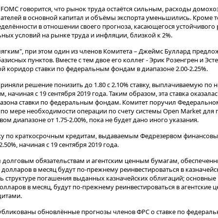
FOMC говорится, что рынок труда остаётся сильным, расходы домохозя
телей в основной капитал и объёмы экспорта уменьшились. Кроме то
делённости в отношении своего прогноза, касающегося устойчивого
ных условий на рынке труда и инфляции, близкой к 2%.
мягким", при этом один из членов Комитета – Джеймс Буллард предло
зисных пунктов. Вместе с тем двое его коллег - Эрик Розенгрен и Эс
й коридор ставки по федеральным фондам в диапазоне 2.00-2.25%.
риняли решение понизить до 1.80 с 2.10% ставку, выплачиваемую по
начиная с 19 сентября 2019 года. Таким образом, эта ставка оказалась
пазона ставки по федеральным фондам. Комитет поручил Федерально
по мере необходимости операции по счету системы Open Market для 
м диапазоне от 1.75-2.00%, пока не будет дано иного указания.
вку по краткосрочным кредитам, выдаваемым Федрезервом финансовы
до 2.50%, начиная с 19 сентября 2019 года.
м долговым обязательствам и агентским ценным бумагам, обеспече
 долларов в месяц будут по-прежнему реинвестироваться в казначейс
ь структуре погашения выданных казначейских облигаций; основные 
ларов в месяц, будут по-прежнему реинвестироваться в агентские ц
дитами.
убликованы обновлённые прогнозы членов ФРС о ставке по федерал