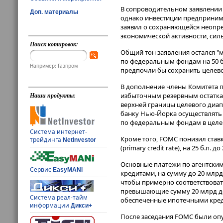
В сопроводительном заявлении 
Доп. материалы
однако инвестиции предпринима
заявил о сохраняющейся неопре
экономической активности, силь
Поиск котировок:
Общий тон заявления остался "
по федеральным фондам на 50 ба
Например: Газпром
предпочли бы сохранить целево
В дополнение члены Комитета п
избыточным резервным остаткам, 
Наши продукты:
верхней границы целевого диа
банку Нью-Йорка осуществлять 
по федеральным фондам в целево
Система интернет-
Кроме того, FOMC понизил ста
трейдинга
NetInvestor
(primary credit rate), на 25 б.п. 
Основные платежи по агентски
Сервис
EasyMANi
кредитами, на сумму до 20 млрд
чтобы примерно соответствоват
превышающие сумму 20 млрд дол
Система реал-тайм
обеспеченные ипотечными кре
информации
Дикси+
После заседания FOMC были оп