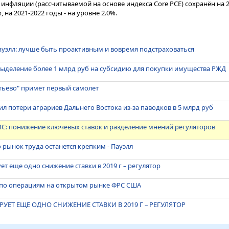
нфляции (рассчитываемой на основе индекса Core PCE) сохранён на 2
%, на 2021-2022 годы - на уровне 2.0%.
ауэлл: лучше быть проактивным и вовремя подстраховаться
ыделение более 1 млрд руб на субсидию для покупки имущества РЖД
тьево" примет первый самолет
л потери аграриев Дальнего Востока из-за паводков в 5 млрд руб
C: понижение ключевых ставок и разделение мнений регуляторов
о рынок труда останется крепким - Пауэлл
т еще одно снижение ставки в 2019 г – регулятор
 по операциям на открытом рынке ФРС США
УЕТ ЕЩЕ ОДНО СНИЖЕНИЕ СТАВКИ В 2019 Г – РЕГУЛЯТОР