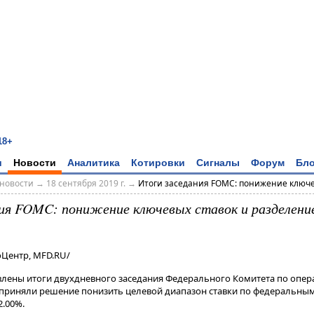
18+
и
Новости
Аналитика
Котировки
Сигналы
Форум
Бло
новости
→
18 сентября 2019 г.
→
Итоги заседания FOMC: понижение ключев
ия FOMC: понижение ключевых ставок и разделени
оЦентр, MFD.RU/
ъявлены итоги двухдневного заседания Федерального Комитета по опе
приняли решение понизить целевой диапазон ставки по федеральным
2.00%.