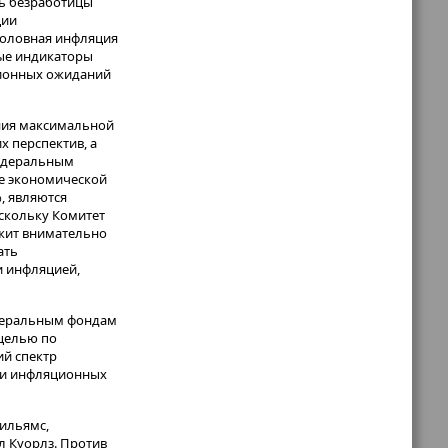
нь безработицы
ции
головная инфляция
ные индикаторы
ционных ожиданий
ения максимальной
х перспектив, а
федеральным
ие экономической
, являются
оскольку Комитет
жит внимательно
ать
и инфляцией,
едеральным фондам
 целью по
ий спектр
я и инфляционных
ильямс,
л Куорлз. Против