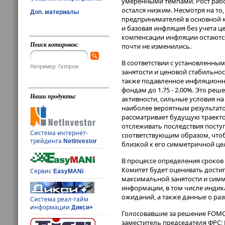
умеренными темпами. Рост рабо
остался низким. Несмотря на т
Доп. материалы
предпринимателей в основной к
и базовая инфляция без учета 
компенсации инфляции остаютс
Поиск котировок:
почти не изменились.
В соответствии с установленн
Например: Газпром
занятости и ценовой стабильнос
также подавленное инфляционн
фондам до 1.75 - 2.00%. Это ре
Наши продукты:
активности, сильные условия на
наиболее вероятным результато
рассматривает будущую траект
отслеживать последствия посту
Система интернет-
соответствующим образом, что
трейдинга
NetInvestor
близкой к его симметричной цел
В процессе определения сроков
Комитет будет оценивать дости
Сервис
EasyMANi
максимальной занятости и симм
информации, в том числе инди
ожиданий, а также данные о ра
Система реал-тайм
информации
Дикси+
Голосовавшие за решение FOMC 
заместитель председателя ФРС; 