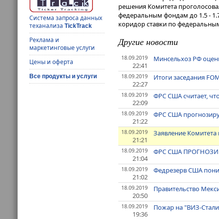
решения Комитета проголосовал
федеральным фондам до 1.5 - 1.
Система запроса данных
коридор ставки по федеральным
теханализа
TickTrack
Другие новости
Реклама и
маркетинговые услуги
18.09.2019
Минсельхоз РФ оцени
Цены и оферта
22:41
18.09.2019
Итоги заседания FOM
Все продукты и услуги
22:27
18.09.2019
ФРС США считает, чт
22:09
18.09.2019
ФРС США прогнозируе
21:22
18.09.2019
Заявление Комитета
21:21
18.09.2019
ФРС США ПРОГНОЗИР
21:04
18.09.2019
Федрезерв США пониз
21:02
18.09.2019
Правительство Мекси
20:50
18.09.2019
Пожар на "ВИЗ-Стали
19:36