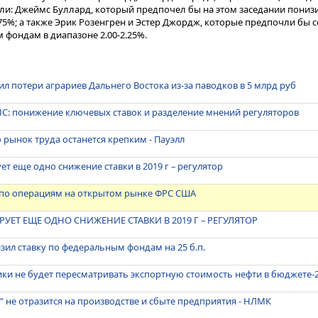
и: Джеймс Буллард, который предпочел бы на этом заседании понизи
75%; а также Эрик Розенгрен и Эстер Джордж, которые предпочли бы 
 фондам в диапазоне 2.00-2.25%.
л потери аграриев Дальнего Востока из-за паводков в 5 млрд руб
C: понижение ключевых ставок и разделение мнений регуляторов
о рынок труда останется крепким - Пауэлл
т еще одно снижение ставки в 2019 г – регулятор
 по операциям на открытом рынке ФРС США
УЕТ ЕЩЕ ОДНО СНИЖЕНИЕ СТАВКИ В 2019 Г – РЕГУЛЯТОР
ил ставку по федеральным фондам на 25 б.п.
ки не будет пересматривать экспортную стоимость нефти в бюджете-
" не отразится на производстве и сбыте предприятия - НЛМК