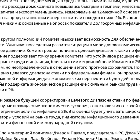
чих мест в последние месяцы в среднем был значительным, и урове
о, что расходы домохозяйств повышались быстрыми темпами, инвести
апитал и экспорт уменьшились. Измеряемые на 12-месячной основе 
цен на продукты питания и энергоносители находятся ниже 2%. Рыноч
я низкими; основанные на опросах показатели долгосрочных инфля
ым кругом полномочий Комитет изыскивает возможность для обеспеч
ти. Учитывая последствия развития ситуации в мире для экономически
ое давление, Комитет решил понизить целевой диапазон ставки по 
шение поддерживает точку зрения Комитета, что устойчивое расширен
 рынке труда и инфляция, близкая к симметричной цели Комитета в 2%
м, но неопределенность в отношении этого прогноза сохраняется. П
орию целевого диапазона ставки по федеральным фондам, он продол
пающей информации для экономических перспектив и будет действов
бы поддержать экономическое расширение с сильным рынком труда 
и в 2%.
 и размера будущей корректировки целевого диапазона ставки по ф
гнутые и ожидаемые экономические условия, сопоставляя их со своей
етричной цели по инфляции в 2%. Эта оценка будет учитывать широк
каторы условий на рынке труда, индикаторы инфляционного давлени
звитии финансовой и международной ситуации.
по монетарной политике: Джером Пауэлл, председатель ФРС; Джон У
Майкл Боуман; Лаэл Брэйнард; Ричард Кларида; Чарльз Эванс; и Рэнда