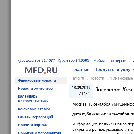
Курс доллара
Курс евро
Мобильная версия
81.4077
94.0585
Главная
Продукты и услуг
mfd.ru
→
Новости
→
Финансовые 
Финансовые новости
18.09.2019
Заявление Ко
Новости эмитентов
21:21
Календарь
макростатистики
Москва, 18 сентября. /МФД-Инф
Ключевые ставки
Дата публикации: 18 сентября 20
Отчёты корпораций
Информация, полученная за пе
Новости портала
открытом рынке, указывает, чт
События и мероприятия