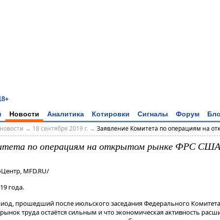
18+
и
Новости
Аналитика
Котировки
Сигналы
Форум
Бло
новости
→
18 сентября 2019 г.
→
Заявление Комитета по операциям на отк
митета по операциям на открытом рынке ФРС СШ
оЦентр, MFD.RU/
19 года.
риод, прошедший после июльского заседания Федерального Комитета
о рынок труда остаётся сильным и что экономическая активность расш