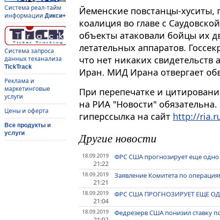
Система реал-тайм
Йеменские повстанцы-хуситы, 
информации
Дикси+
коалиция во главе с Саудовско
объекты атаковали бойцы их 
летательных аппаратов. Госсе
Система запроса
что нет никаких свидетельств 
данных теханализа
TickTrack
Иран. МИД Ирана отвергает об
Реклама и
маркетинговые
При перепечатке и цитировани
услуги
на РИА "Новости" обязательна.
Цены и оферта
гиперссылка на сайт
http://ria.r
Все продукты и
услуги
Другие новости
18.09.2019
ФРС США прогнозирует еще одно с
21:22
18.09.2019
Заявление Комитета по операци
21:21
18.09.2019
ФРС США ПРОГНОЗИРУЕТ ЕЩЕ ОДН
21:04
18.09.2019
Федрезерв США понизил ставку п
21:02