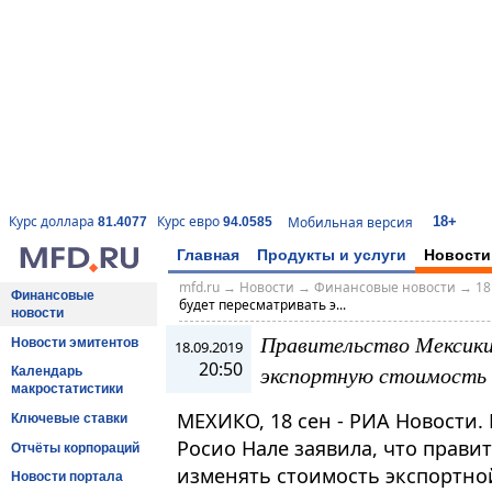
18+
Курс доллара
Курс евро
Мобильная версия
81.4077
94.0585
Главная
Продукты и услуги
Новости
mfd.ru
→
Новости
→
Финансовые новости
→
18
Финансовые
будет пересматривать э...
новости
Правительство Мексики
Новости эмитентов
18.09.2019
20:50
экспортную стоимость
Календарь
макростатистики
МЕХИКО, 18 сен - РИА Новости
Ключевые ставки
Росио Нале заявила, что прави
Отчёты корпораций
изменять стоимость экспортно
Новости портала