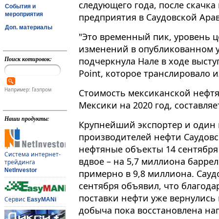
следующего года, после скачка
События и
мероприятия
предприятия в Саудовской Ара
Доп. материалы
"Это временный пик, уровень ц
изменений в опубликованном ур
Поиск котировок:
подчеркнула Нале в ходе высту
Point, которое транслировало изд
Например: Газпром
Стоимость мексиканской нефтя
Мексики на 2020 год, составляе
Наши продукты:
Крупнейший экспортер и один 
производителей нефти Саудовск
нефтяные объекты 14 сентября
Система интернет-
вдвое – на 5,7 миллиона барре
трейдинга
NetInvestor
примерно в 9,8 миллиона. Сауд
сентября объявил, что благод
поставки нефти уже вернулись 
Сервис
EasyMANi
добыча пока восстановлена на