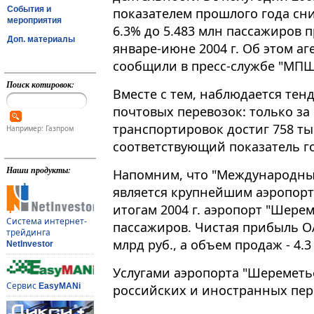
События и
показателем прошлого года сн
мероприятия
6.3% до 5.483 млн пассажиров 
Доп. материалы
январе-июне 2004 г. Об этом 
сообщили в пресс-службе "МПШ
Поиск котировок:
Вместе с тем, наблюдается тен
почтовых перевозок: только з
транспортировок достиг 758 ты
Например: Газпром
соответствующий показатель г
Наши продукты:
Напомним, что "Международны
является крупнейшим аэропорт
итогам 2004 г. аэропорт "Шерем
Система интернет-
пассажиров. Чистая прибыль ОА
трейдинга
млрд руб., а объем продаж - 4.3
NetInvestor
Услугами аэропорта "Шереметье
Сервис
EasyMANi
российских и иностранных пер