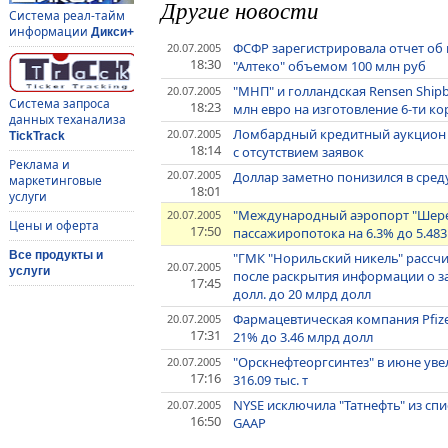
Другие новости
Система реал-тайм
информации
Дикси+
ФСФР зарегистрировала отчет об
20.07.2005
18:30
"Алтеко" объемом 100 млн руб
"МНП" и голландская Rensen Ship
20.07.2005
Система запроса
18:23
млн евро на изготовление 6-ти к
данных теханализа
Ломбардный кредитный аукцион Ц
20.07.2005
TickTrack
18:14
с отсутствием заявок
Реклама и
20.07.2005
Доллар заметно понизился в сре
маркетинговые
18:01
услуги
"Международный аэропорт "Шерем
20.07.2005
Цены и оферта
17:50
пассажиропотока на 6.3% до 5.48
Все продукты и
"ГМК "Норильский никель" рассч
20.07.2005
услуги
после раскрытия информации о за
17:45
долл. до 20 млрд долл
Фармацевтическая компания Pfize
20.07.2005
17:31
21% до 3.46 млрд долл
"Орскнефтеоргсинтез" в июне уве
20.07.2005
17:16
316.09 тыс. т
NYSE исключила "Татнефть" из сп
20.07.2005
16:50
GAAP