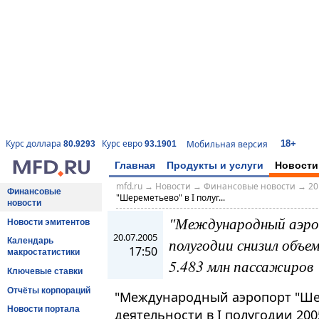
18+
Курс доллара
Курс евро
Мобильная версия
80.9293
93.1901
Главная
Продукты и услуги
Новости
mfd.ru
→
Новости
→
Финансовые новости
→
20
Финансовые
"Шереметьево" в I полуг...
новости
"Международный аэро
Новости эмитентов
20.07.2005
полугодии снизил объе
Календарь
17:50
макростатистики
5.483 млн пассажиров
Ключевые ставки
Отчёты корпораций
"Международный аэропорт "Шер
Новости портала
деятельности в I полугодии 200