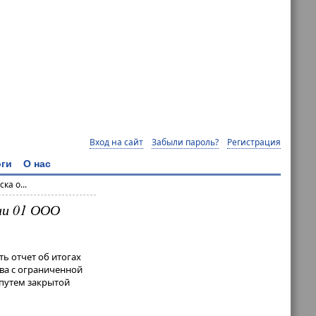
Вход на сайт
Забыли пароль?
Регистрация
ги
О нас
ка о...
ии 01 ООО
ь отчет об итогах
ва с ограниченной
 путем закрытой