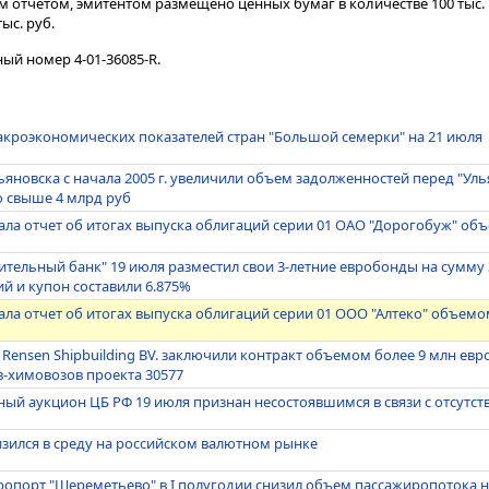
м отчетом, эмитентом размещено ценных бумаг в количестве 100 тыс.
ыс. руб.
ый номер 4-01-36085-R.
кроэкономических показателей стран "Большой семерки" на 21 июля
яновска с начала 2005 г. увеличили объем задолженностей перед "Уль
до свыше 4 млрд руб
ла отчет об итогах выпуска облигаций серии 01 ОАО "Дорогобуж" об
ельный банк" 19 июля разместил свои 3-летние евробонды на сумму 3
й и купон составили 6.875%
ла отчет об итогах выпуска облигаций серии 01 ООО "Алтеко" объемо
Rensen Shipbuilding BV. заключили контракт объемом более 9 млн евро
в-химовозов проекта 30577
й аукцион ЦБ РФ 19 июля признан несостоявшимся в связи с отсутст
зился в среду на российском валютном рынке
порт "Шереметьево" в I полугодии снизил объем пассажиропотока на