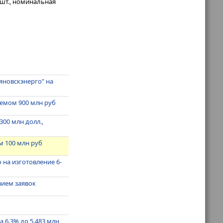
 шт., номинальная
яновскэнерго" на
ъемом 900 млн руб
00 млн долл.,
м 100 млн руб
 на изготовление 6-
вием заявок
 6.3% до 5.483 млн