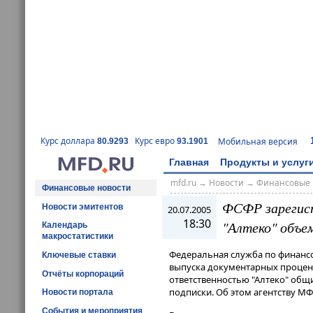
Курс доллара
Курс евро
Мобильная версия
80.9293
93.1901
Главная
Продукты и услуг
mfd.ru
→
Новости
→
Финансовые 
Финансовые новости
ФСФР зарегист
Новости эмитентов
20.07.2005
18:30
"Алтеко" объе
Календарь
макростатистики
Федеральная служба по финансо
Ключевые ставки
выпуска документарных процен
Отчёты корпораций
ответственностью "Алтеко" общ
подписки. Об этом агентству М
Новости портала
События и мероприятия