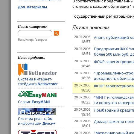
В соответствии с представленны
стоимость каждой облигации 1 т
Доп. материалы
Государственный регистрационн
Другие новости
Поиск котировок:
20.07.2005
Анонс публикаций ма
Например: Газпром
18:57
Предприятия ЖКХ Уль
20.07.2005
18:51
более 500 млн руб. 
Наши продукты:
20.07.2005
ФСФР зарегистрирова
18:46
"Промышленно-строит
20.07.2005
18:36
доходность облигаци
Система интернет-
трейдинга
NetInvestor
20.07.2005
ФСФР зарегистрирова
18:30
"МНП" и голландская 
20.07.2005
18:23
Сервис
ти корпусов танкеро
EasyMANi
20.07.2005
Ломбардный кредитны
18:14
Система реал-тайм
20.07.2005
Доллар заметно пони
информации
Дикси+
18:01
"Международный аэро
20.07.2005