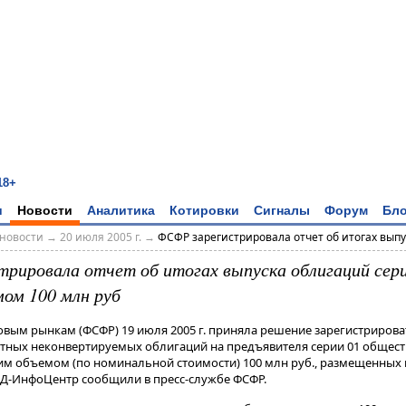
18+
и
Новости
Аналитика
Котировки
Сигналы
Форум
Бло
новости
→
20 июля 2005 г.
→
ФСФР зарегистрировала отчет об итогах выпус
рировала отчет об итогах выпуска облигаций сер
мом 100 млн руб
вым рынкам (ФСФР) 19 июля 2005 г. приняла решение зарегистрироват
тных неконвертируемых облигаций на предъявителя серии 01 общест
им объемом (по номинальной стоимости) 100 млн руб., размещенных
ФД-ИнфоЦентр сообщили в пресс-службе ФСФР.