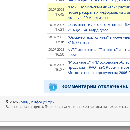
"ГМК "Норильский никель" рассч
20.07.2005
после раскрытия информации о за
17:45
долл. до 20 млрд долл
Фармацевтическая компания Pfize
20.07.2005
17:31
21% до 3.46 млрд долл
"Орскнефтеоргсинтез" в июне уве
20.07.2005
17:16
316.09 тыс. т
NYSE исключила "Татнефть" из сп
20.07.2005
16:50
GAAP
"Мосэнерго" и "Московская област
20.07.2005
представят РАО "ЕЭС России" про
16:27
Московского энергоузла на 2006-2
Комментарии отключены.
© 2026
«МФД-ИнфоЦентр»
Все права защищены. Перепечатка материалов возможна только со ссы