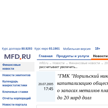
18+
Курс доллара
Курс евро
Мобильная версия
80.9293
93.1901
Главная
Продукты и услуги
Новости
mfd.ru
→
Новости
→
Финансовые новости
→
20
Финансовые
рассчитывает увеличить...
новости
"ГМК "Норильский ник
Новости эмитентов
капитализацию общес
Календарь
20.07.2005
макростатистики
17:45
о запасах металлов пла
Ключевые ставки
до 20 млрд долл
Отчёты корпораций
Новости портала