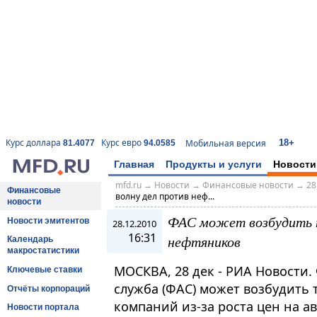
18+
Курс доллара
Курс евро
Мобильная версия
81.4077
94.0585
Главная
Продукты и услуги
Новости
mfd.ru
→
Новости
→
Финансовые новости
→
28
Финансовые
волну дел против неф...
новости
ФАС может возбудить т
Новости эмитентов
28.12.2010
16:31
нефтяников
Календарь
макростатистики
МОСКВА, 28 дек - РИА Новости
Ключевые ставки
служба (ФАС) может возбудить 
Отчёты корпораций
компаний из-за роста цен на а
Новости портала