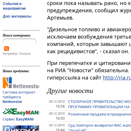
сроки пока называть рано, но
События и
мероприятия
предупреждения, сообщил журн
Артемьев.
Доп. материалы
"Дизельное топливо и авиакер
Поиск котировок:
исключаем возбуждения третье
компаний, которые завышают ц
как рецидивистов", - сказал он.
Например: Газпром
При перепечатке и цитировани
на РИА "Новости" обязательна.
Наши продукты:
гиперссылка на сайт
http://ria.r
Другие новости
Система интернет-
трейдинга
СТОЛИЧНОЕ ПРАВИТЕЛЬСТВО МОЖ
28.12.2010
NetInvestor
16:58
ПРОГРАММУ ПРИВАТИЗАЦИИ НА 20
28.12.2010
Розничные продажи в праздничны
16:50
Сервис
EasyMANi
Суд повторно возвратил ФАС жал
28.12.2010
16:44
"УралСиб"