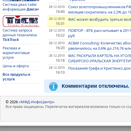
Система реал-тайм
Союз золотопромышленников РФ: 
28.12.2010
информации
Дикси+
16:40
месяцев сократилась на 2.2% до 18
28.12.2010
ФАС может возбудить третью вол
16:31
ПОВТОР - ВТБ рассчитывает в 2011
Система запроса
28.12.2010
16:22
данных теханализа
руб
TickTrack
AC&M Consulting: Количество абон
28.12.2010
16:20
увеличилось на 0.6% до 216.76 мл
Реклама и
маркетинговые
ФАС РАСКРЫЛА КАРТЕЛЬ НА УГО
28.12.2010
услуги
16:18
СИБИРСКО-УРАЛЬСКАЯ ЭНЕРГЕТИ
Цены и оферта
28.12.2010
Показания Грефа и Христенко док
16:10
Все продукты и
услуги
Комментарии отключены.
© 2026
«МФД-ИнфоЦентр»
Все права защищены. Перепечатка материалов возможна только со ссы