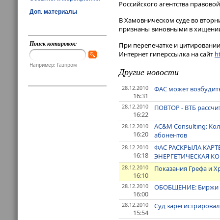
Российского агентства правовой
Доп. материалы
В Хамовническом суде во вторн
признаны виновными в хищении
Поиск котировок:
При перепечатке и цитировании 
Интернет гиперссылка на сайт
ht
Например: Газпром
Другие новости
28.12.2010
ФАС может возбудить
16:31
28.12.2010
ПОВТОР - ВТБ рассчит
16:22
AC&M Consulting: Кол
28.12.2010
16:20
абонентов
ФАС РАСКРЫЛА КАРТ
28.12.2010
16:18
ЭНЕРГЕТИЧЕСКАЯ КО
28.12.2010
Показания Грефа и Х
16:10
28.12.2010
ОБОБЩЕНИЕ: Биржи Р
16:00
28.12.2010
Суд зарегистрировал
15:54