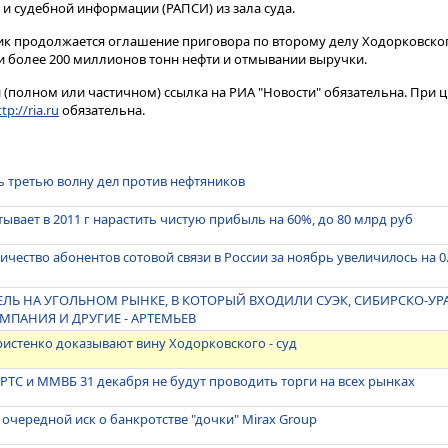
 и судебной информации (РАПСИ) из зала суда.
ик продолжается оглашение приговора по второму делу Ходорковског
 более 200 миллионов тонн нефти и отмывании выручки.
(полном или частичном) ссылка на РИА "Новости" обязательна. При ц
tp://ria.ru
обязательна.
 третью волну дел против нефтяников
ывает в 2011 г нарастить чистую прибыль на 60%, до 80 млрд руб
ичество абонентов сотовой связи в России за ноябрь увеличилось на 0
ЕЛЬ НА УГОЛЬНОМ РЫНКЕ, В КОТОРЫЙ ВХОДИЛИ СУЭК, СИБИРСКО-УР
МПАНИЯ И ДРУГИЕ - АРТЕМЬЕВ
ристенко доказывают вину Ходорковского - суд
ТС и ММВБ 31 декабря не будут проводить торги на всех рынках
 очередной иск о банкротстве "дочки" Mirax Group