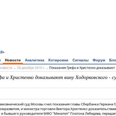
18+
и
Новости
Аналитика
Котировки
Сигналы
Форум
Бло
новости
→
28 декабря 2010 г.
→
Показания Грефа и Христенко доказывают в
фа и Христенко доказывают вину Ходорковского - с
Хамовнический суд Москвы счел показания главы Сбербанка Германа Г
омразвития, и министра торговли Виктора Христенко доказательствам
и бывшего руководителя МФО "Менатеп" Платона Лебедева, передае