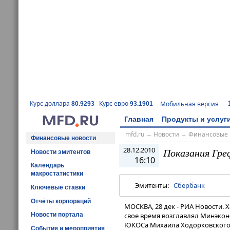
Курс доллара
Курс евро
Мобильная версия
80.9293
93.1901
Главная
Продукты и услуг
mfd.ru
→
Новости
→
Финансовые 
Финансовые новости
28.12.2010
Показания Гре
Новости эмитентов
16:10
Календарь
макростатистики
Эмитенты:
Сбербанк
Ключевые ставки
Отчёты корпораций
МОСКВА, 28 дек - РИА Новости. 
Новости портала
свое время возглавлял Минэкон
ЮКОСа Михаила Ходорковского 
События и мероприятия