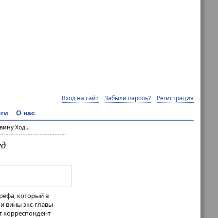
Вход на сайт
Забыли пароль?
Регистрация
ги
О нас
ину Ход...
уд
рефа, который в
и вины экс-главы
т корреспондент