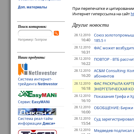
Доп. материалы
При перепечатке и цитировании 
Интернет гиперссылка на сайт
ht
Другие новости
Поиск котировок:
Союз золотопромышле
28.12.2010
16:40
Например: Газпром
185.5 т
28.12.2010
ФАС может возбудить
16:31
Наши продукты:
28.12.2010
ПОВТОР - ВТБ рассчит
16:22
AC&M Consulting: Кол
28.12.2010
16:20
абонентов
Система интернет-
ФАС РАСКРЫЛА КАРТ
28.12.2010
трейдинга
NetInvestor
16:18
ЭНЕРГЕТИЧЕСКАЯ КО
28.12.2010
Показания Грефа и Х
16:10
Сервис
EasyMANi
28.12.2010
ОБОБЩЕНИЕ: Биржи Р
16:00
28.12.2010
Система реал-тайм
Суд зарегистрировал
15:54
информации
Дикси+
28.12.2010
Медведев подписал з