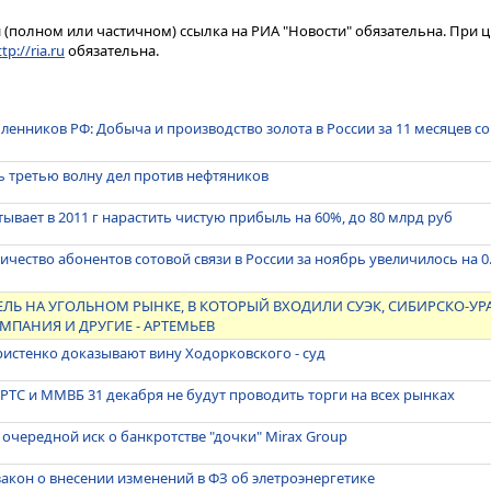
(полном или частичном) ссылка на РИА "Новости" обязательна. При ц
tp://ria.ru
обязательна.
нников РФ: Добыча и производство золота в России за 11 месяцев со
 третью волну дел против нефтяников
ывает в 2011 г нарастить чистую прибыль на 60%, до 80 млрд руб
ичество абонентов сотовой связи в России за ноябрь увеличилось на 0
ЕЛЬ НА УГОЛЬНОМ РЫНКЕ, В КОТОРЫЙ ВХОДИЛИ СУЭК, СИБИРСКО-УР
МПАНИЯ И ДРУГИЕ - АРТЕМЬЕВ
ристенко доказывают вину Ходорковского - суд
ТС и ММВБ 31 декабря не будут проводить торги на всех рынках
 очередной иск о банкротстве "дочки" Mirax Group
акон о внесении изменений в ФЗ об элетроэнергетике