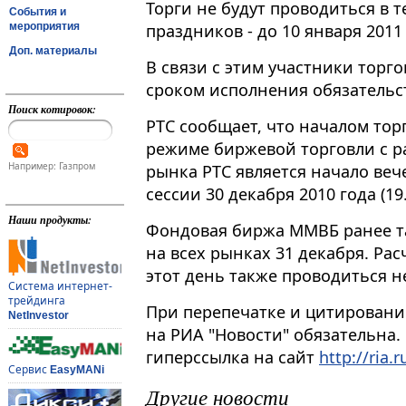
Торги не будут проводиться в 
События и
мероприятия
праздников - до 10 января 201
Доп. материалы
В связи с этим участники торг
сроком исполнения обязательст
Поиск котировок:
РТС сообщает, что началом торг
режиме биржевой торговли с ра
Например: Газпром
рынка РТС является начало ве
сессии 30 декабря 2010 года (19.
Наши продукты:
Фондовая биржа ММВБ ранее т
на всех рынках 31 декабря. Ра
этот день также проводиться не
Система интернет-
трейдинга
При перепечатке и цитировани
NetInvestor
на РИА "Новости" обязательна.
гиперссылка на сайт
http://ria.r
Сервис
EasyMANi
Другие новости