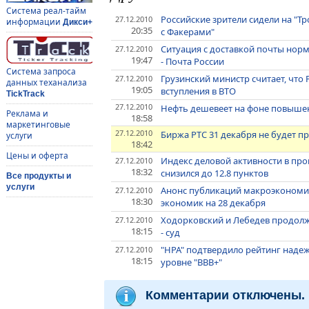
Система реал-тайм
Российские зрители сидели на "Т
27.12.2010
информации
Дикси+
20:35
с Факерами"
Ситуация с доставкой почты нор
27.12.2010
19:47
- Почта России
Система запроса
Грузинский министр считает, что
27.12.2010
данных теханализа
19:05
вступления в ВТО
TickTrack
27.12.2010
Нефть дешевеет на фоне повышен
Реклама и
18:58
маркетинговые
27.12.2010
Биржа РТС 31 декабря не будет п
услуги
18:42
Цены и оферта
Индекс деловой активности в про
27.12.2010
18:32
снизился до 12.8 пунктов
Все продукты и
услуги
Анонс публикаций макроэкономи
27.12.2010
18:30
экономик на 28 декабря
Ходорковский и Лебедев продол
27.12.2010
18:15
- суд
"НРА" подтвердило рейтинг наде
27.12.2010
18:15
уровне "ВВВ+"
Комментарии отключены.