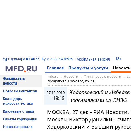
18+
Курс доллара
Курс евро
Мобильная версия
81.4077
94.0585
Главная
Продукты и услуги
Новости
mfd.ru
→
Новости
→
Финансовые новости
→
27
Финансовые
продолжали руководить св...
новости
Ходорковский и Лебедев
Новости эмитентов
27.12.2010
18:15
подельниками из СИЗО -
Календарь
макростатистики
МОСКВА, 27 дек - РИА Новости.
Ключевые ставки
Москвы Виктор Данилкин счита
Отчёты корпораций
Ходорковский и бывший руков
Новости портала