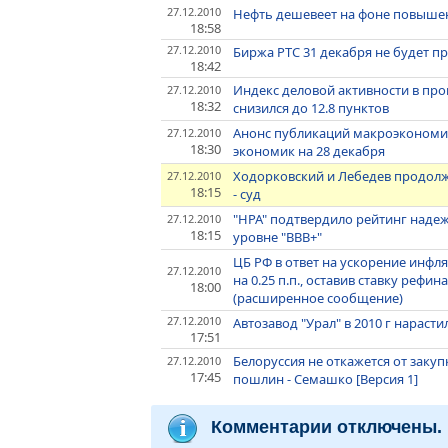
27.12.2010
Нефть дешевеет на фоне повышен
18:58
27.12.2010
Биржа РТС 31 декабря не будет п
18:42
Индекс деловой активности в про
27.12.2010
18:32
снизился до 12.8 пунктов
Анонс публикаций макроэкономи
27.12.2010
18:30
экономик на 28 декабря
Ходорковский и Лебедев продол
27.12.2010
18:15
- суд
"НРА" подтвердило рейтинг наде
27.12.2010
18:15
уровне "ВВВ+"
ЦБ РФ в ответ на ускорение инф
27.12.2010
на 0.25 п.п., оставив ставку реф
18:00
(расширенное сообщение)
27.12.2010
Автозавод "Урал" в 2010 г нараст
17:51
Белоруссия не откажется от закуп
27.12.2010
17:45
пошлин - Семашко [Версия 1]
Комментарии отключены.