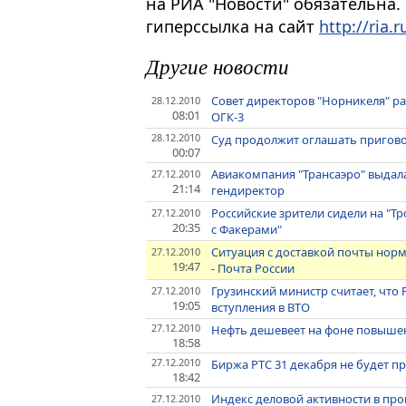
на РИА "Новости" обязательна.
гиперссылка на сайт
http://ria.r
Другие новости
Совет директоров "Норникеля" р
28.12.2010
08:01
ОГК-3
28.12.2010
Суд продолжит оглашать пригово
00:07
Авиакомпания "Трансаэро" выдала
27.12.2010
21:14
гендиректор
Российские зрители сидели на "Т
27.12.2010
20:35
с Факерами"
Ситуация с доставкой почты нор
27.12.2010
19:47
- Почта России
Грузинский министр считает, что
27.12.2010
19:05
вступления в ВТО
27.12.2010
Нефть дешевеет на фоне повышен
18:58
27.12.2010
Биржа РТС 31 декабря не будет п
18:42
Индекс деловой активности в про
27.12.2010