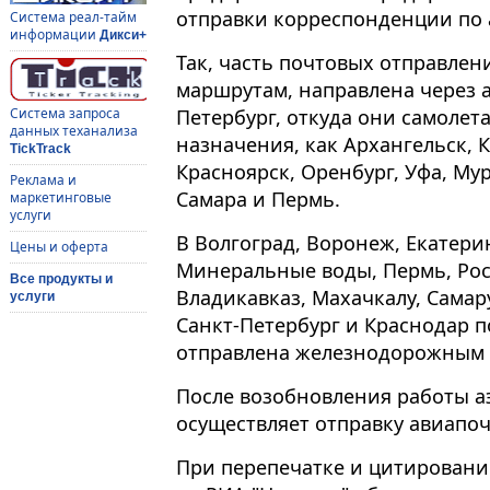
отправки корреспонденции по
Система реал-тайм
информации
Дикси+
Так, часть почтовых отправле
маршрутам, направлена через 
Петербург, откуда они самолет
Система запроса
данных теханализа
назначения, как Архангельск, 
TickTrack
Красноярск, Оренбург, Уфа, Му
Реклама и
Самара и Пермь.
маркетинговые
услуги
В Волгоград, Воронеж, Екатерин
Цены и оферта
Минеральные воды, Пермь, Рост
Все продукты и
Владикавказ, Махачкалу, Самару
услуги
Санкт-Петербург и Краснодар п
отправлена железнодорожным 
После возобновления работы а
осуществляет отправку авиапоч
При перепечатке и цитировани