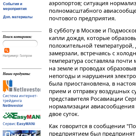
аэропортов; ситуация нормализ
События и
мероприятия
полномасштабного авиасообще
почтового предприятия.
Доп. материалы
В субботу в Москве и Подмоско
Поиск котировок:
капли дождя, которые образовы
положительной температурой, 
замерзали, встречаясь с холод
Например: Газпром
температура составляла почти м
на земле и проводах образовыв
Наши продукты:
непогоды и нарушения электро
была приостановлена, в насто
прием и отправку воздушных с
Система интернет-
представителя Росавиации Серг
трейдинга
нормализации авиасообщения в
NetInvestor
двое суток.
Сервис
EasyMANi
Как говорится в сообщении "Поч
предприятием был предпринят 