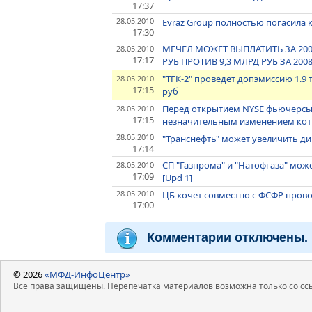
17:37
28.05.2010
Evraz Group полностью погасила 
17:30
МЕЧЕЛ МОЖЕТ ВЫПЛАТИТЬ ЗА 20
28.05.2010
17:17
РУБ ПРОТИВ 9,3 МЛРД РУБ ЗА 20
"ТГК-2" проведет допэмиссию 1.9
28.05.2010
17:15
руб
Перед открытием NYSE фьючерсы
28.05.2010
17:15
незначительным изменением ко
28.05.2010
"Транснефть" может увеличить диви
17:14
СП "Газпрома" и "Натофгаза" мож
28.05.2010
17:09
[Upd 1]
28.05.2010
ЦБ хочет совместно с ФСФР прово
17:00
Комментарии отключены.
© 2026
«МФД-ИнфоЦентр»
Все права защищены. Перепечатка материалов возможна только со ссы