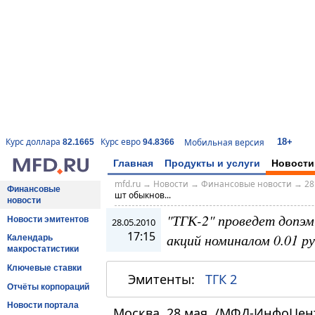
18+
Курс доллара
Курс евро
Мобильная версия
82.1665
94.8366
Главная
Продукты и услуги
Новости
mfd.ru
→
Новости
→
Финансовые новости
→
28
Финансовые
шт обыкнов...
новости
"ТГК-2" проведет допэ
Новости эмитентов
28.05.2010
17:15
акций номиналом 0.01 р
Календарь
макростатистики
Ключевые ставки
Эмитенты:
ТГК 2
Отчёты корпораций
Новости портала
Москва, 28 мая. /МФД-ИнфоЦен