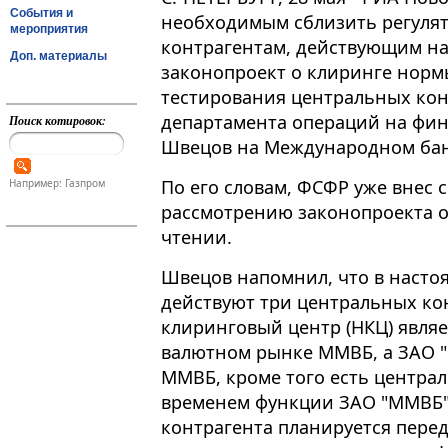
События и
необходимым сблизить регуля
мероприятия
контрагентам, действующим на
Доп. материалы
законопроект о клиринге норм
тестирования центральных кон
департамента операций на фин
Поиск котировок:
Швецов на Международном банк
По его словам, ФСФР уже внес 
Например: Газпром
рассмотрению законопроекта о
чтении.
Швецов напомнил, что в насто
действуют три центральных ко
клиринговый центр (НКЦ) явля
валютном рынке ММВБ, а ЗАО 
ММВБ, кроме того есть централ
временем функции ЗАО "ММВБ" 
контрагента планируется перед