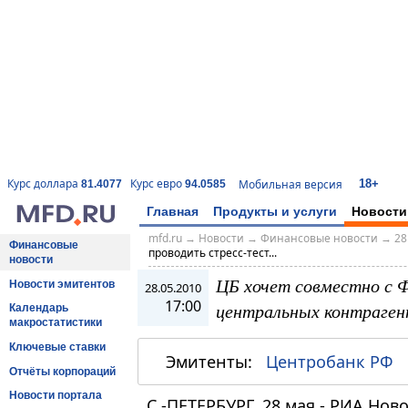
18+
Курс доллара
Курс евро
Мобильная версия
81.4077
94.0585
Главная
Продукты и услуги
Новости
mfd.ru
→
Новости
→
Финансовые новости
→
28
Финансовые
проводить стресс-тест...
новости
ЦБ хочет совместно с
Новости эмитентов
28.05.2010
17:00
центральных контраген
Календарь
макростатистики
Ключевые ставки
Эмитенты:
Центробанк РФ
Отчёты корпораций
Новости портала
С.-ПЕТЕРБУРГ, 28 мая - РИА Нов