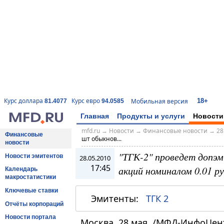
18+
Курс доллара
Курс евро
Мобильная версия
81.4077
94.0585
Главная
Продукты и услуги
Новости
mfd.ru
→
Новости
→
Финансовые новости
→
28
Финансовые
шт обыкнов...
новости
"ТГК-2" проведет допэ
Новости эмитентов
28.05.2010
17:45
акций номиналом 0.01 р
Календарь
макростатистики
Ключевые ставки
Эмитенты:
ТГК 2
Отчёты корпораций
Новости портала
Москва, 28 мая. /МФД-ИнфоЦен