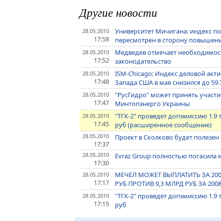
Другие новости
Университет Мичигана: индекс п
28.05.2010
17:58
пересмотрен в сторону повышения
Медведев отмечает необходимос
28.05.2010
17:52
законодательство
ISM-Chicago: Индекс деловой акт
28.05.2010
17:48
Запада США в мае снизился до 59
"РусГидро" может принять участи
28.05.2010
17:47
Минтопэнерго Украины
"ТГК-2" проведет допэмиссию 1.9
28.05.2010
17:45
руб (расширенное сообщение)
28.05.2010
Проект в Сколково будет полезен 
17:37
28.05.2010
Evraz Group полностью погасила 
17:30
МЕЧЕЛ МОЖЕТ ВЫПЛАТИТЬ ЗА 20
28.05.2010
17:17
РУБ ПРОТИВ 9,3 МЛРД РУБ ЗА 20
"ТГК-2" проведет допэмиссию 1.9
28.05.2010
17:15
руб