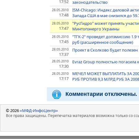
17:52
законодательство
ISM-Chicago: Индекс деловой акт
28.05.2010
17:48
Запада США в мае снизился до 59
"РусГидро" может принять участи
28.05.2010
17:47
Минтопэнерго Украины
"ТГК-2" проведет допэмиссию 1.9
28.05.2010
17:45
руб (расширенное сообщение)
28.05.2010
Проект в Сколково будет полезен 
17:37
28.05.2010
Evraz Group полностью погасила 
17:30
МЕЧЕЛ МОЖЕТ ВЫПЛАТИТЬ ЗА 20
28.05.2010
17:17
РУБ ПРОТИВ 9,3 МЛРД РУБ ЗА 20
Комментарии отключены.
© 2026
«МФД-ИнфоЦентр»
Все права защищены. Перепечатка материалов возможна только со ссы