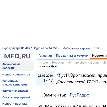
18+
Курс доллара
Курс евро
Мобильная версия
81.4077
94.0585
Главная
Продукты и услуги
Новости
mfd.ru
→
Новости
→
Финансовые новости
→
28
Финансовые
проекте Днес...
новости
"РусГидро" может прин
Новости эмитентов
28.05.2010
17:47
Днестровской ГАЭС - з
Календарь
макростатистики
Ключевые ставки
Эмитенты:
РусГидро
Отчёты корпораций
Новости портала
УГЛИЧ, 28 мая - РИА Новости. 